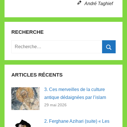
e
André Taghief
RECHERCHE
Recherche
pour
Recherc
:
ARTICLES RÉCENTS
3. Ces merveilles de la culture
antique dédaignées par l’islam
29 mai 2026
2. Ferghane Azihari (suite) « Les