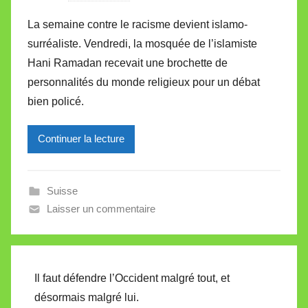
a
La semaine contre le racisme devient islamo-
r
surréaliste. Vendredi, la mosquée de l’islamiste
M
Hani Ramadan recevait une brochette de
i
personnalités du monde religieux pour un débat
r
bien policé.
e
i
l
Continuer la lecture
l
e
Suisse
V
Laisser un commentaire
a
l
l
e
Il faut défendre l’Occident malgré tout, et
t
désormais malgré lui.
t