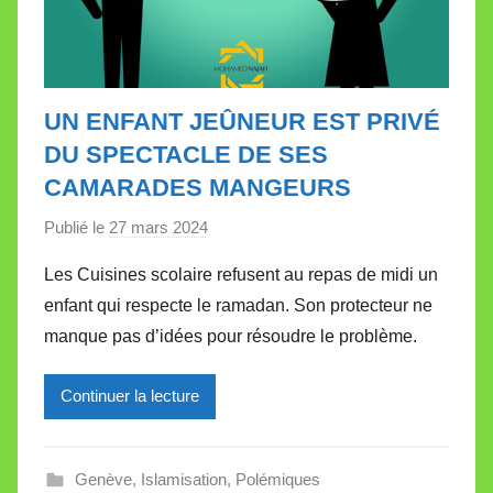
UN ENFANT JEÛNEUR EST PRIVÉ
DU SPECTACLE DE SES
CAMARADES MANGEURS
Publié le
27 mars 2024
p
a
Les Cuisines scolaire refusent au repas de midi un
r
enfant qui respecte le ramadan. Son protecteur ne
M
manque pas d’idées pour résoudre le problème.
i
r
Continuer la lecture
e
i
l
Genève
,
Islamisation
,
Polémiques
l