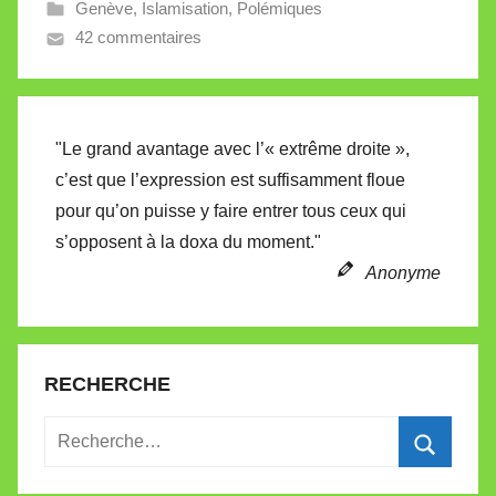
Genève
,
Islamisation
,
Polémiques
V
42 commentaires
a
l
l
e
"Le grand avantage avec l’« extrême droite »,
t
c’est que l’expression est suffisamment floue
t
pour qu’on puisse y faire entrer tous ceux qui
e
s’opposent à la doxa du moment."
Anonyme
RECHERCHE
Recherche
pour
Recherc
: