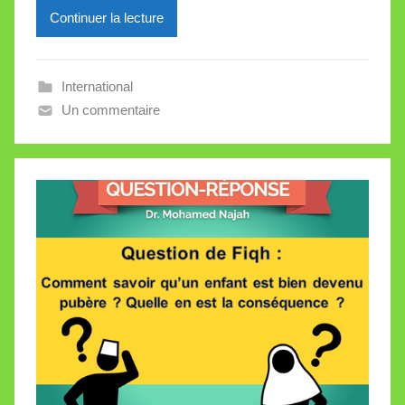
Continuer la lecture
e
i
l
International
l
Un commentaire
e
V
a
l
l
e
t
t
e