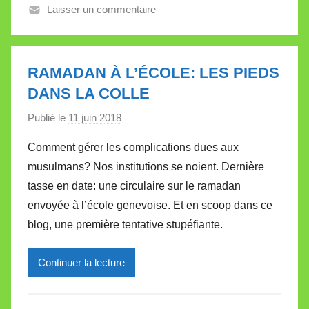
Laisser un commentaire
e
V
a
l
RAMADAN À L’ÉCOLE: LES PIEDS
l
DANS LA COLLE
e
Publié le
11 juin 2018
p
t
a
t
Comment gérer les complications dues aux
r
e
musulmans? Nos institutions se noient. Dernière
M
tasse en date: une circulaire sur le ramadan
i
envoyée à l’école genevoise. Et en scoop dans ce
r
blog, une première tentative stupéfiante.
e
i
l
Continuer la lecture
l
e