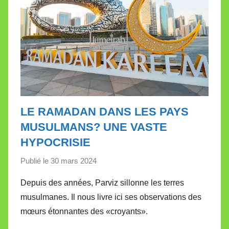
LE RAMADAN DANS LES PAYS
MUSULMANS? UNE VASTE
HYPOCRISIE
Publié le
30 mars 2024
p
a
Depuis des années, Parviz sillonne les terres
r
musulmanes. Il nous livre ici ses observations des
M
mœurs étonnantes des «croyants».
i
r