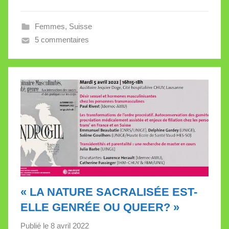
l
l
Femmes
,
Suisse
e
5 commentaires
V
a
l
l
e
t
t
e
« LA NATURE SACRALISÉE EST-
ELLE GENRÉE OU QUEER? »
Publié le
8 avril 2022
p