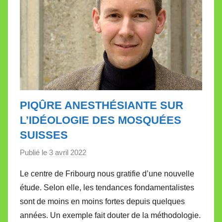
e
PIQÛRE ANESTHÉSIANTE SUR
L’IDÉOLOGIE DES MOSQUÉES
SUISSES
Publié le
3 avril 2022
p
a
Le centre de Fribourg nous gratifie d’une nouvelle
r
étude. Selon elle, les tendances fondamentalistes
M
sont de moins en moins fortes depuis quelques
i
années. Un exemple fait douter de la méthodologie.
r