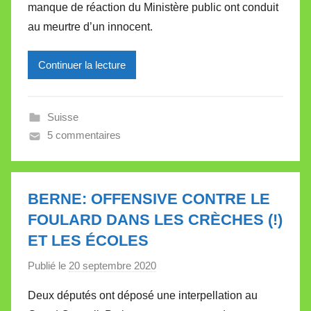
manque de réaction du Ministère public ont conduit
i
au meurtre d’un innocent.
r
e
Continuer la lecture
i
l
l
Suisse
e
5 commentaires
V
a
l
l
BERNE: OFFENSIVE CONTRE LE
e
FOULARD DANS LES CRÈCHES (!)
t
ET LES ÉCOLES
t
e
Publié le
20 septembre 2020
p
a
Deux députés ont déposé une interpellation au
r