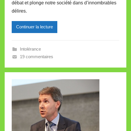
débat et plonge notre société dans d’innombrables
M
délires.
i
r
Continuer la lecture
e
i
l
Intolérance
l
19 commentaires
e
V
a
l
l
e
t
t
e