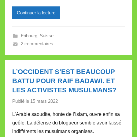
e
Continuer la lecture
i
l
l
Fribourg
,
Suisse
e
2 commentaires
V
a
l
l
L’OCCIDENT S’EST BEAUCOUP
e
BATTU POUR RAIF BADAWI. ET
t
LES ACTIVISTES MUSULMANS?
t
e
Publié le
15 mars 2022
p
a
L’Arabie saoudite, honte de l’islam, ouvre enfin sa
r
geôle. La défense du blogueur semble avoir laissé
M
indifférents les musulmans organisés.
i