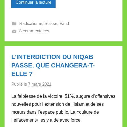
Continuer la lecture
i
l
l
Radicalisme
,
Suisse
,
Vaud
e
8 commentaires
V
a
l
l
L’INTERDICTION DU NIQAB
e
PASSE. QUE CHANGERA-T-
t
ELLE ?
t
e
Publié le
7 mars 2021
p
a
La faiblesse de la victoire, 51%, augure d’offensives
r
nouvelles pour l’extension de l’islam et de ses
M
mœurs dans l’espace public. La «culture de
i
l’effacement» les y aide avec force.
r