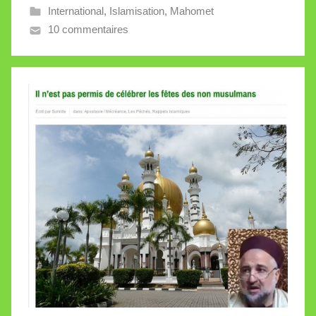
International
,
Islamisation
,
Mahomet
e
10 commentaires
V
a
l
l
e
t
t
e