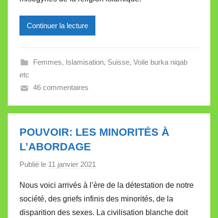
r
e
Continuer la lecture
i
l
l
Femmes
,
Islamisation
,
Suisse
,
Voile burka niqab
e
etc
V
46 commentaires
a
l
l
e
POUVOIR: LES MINORITÉS À
t
L’ABORDAGE
t
Publié le
11 janvier 2021
p
e
a
Nous voici arrivés à l’ère de la détestation de notre
r
société, des griefs infinis des minorités, de la
M
disparition des sexes. La civilisation blanche doit
i