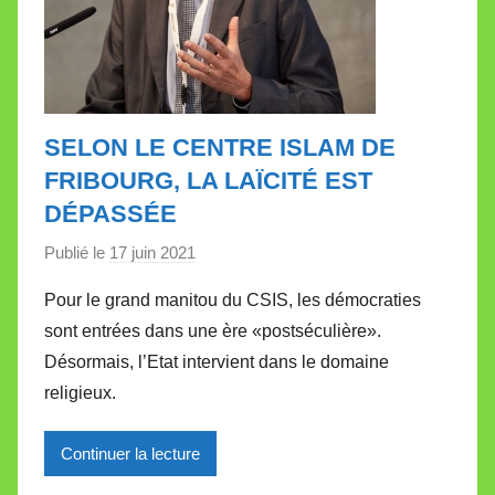
SELON LE CENTRE ISLAM DE
FRIBOURG, LA LAÏCITÉ EST
DÉPASSÉE
Publié le
17 juin 2021
p
a
Pour le grand manitou du CSIS, les démocraties
r
sont entrées dans une ère «postséculière».
M
Désormais, l’Etat intervient dans le domaine
i
religieux.
r
e
Continuer la lecture
i
l