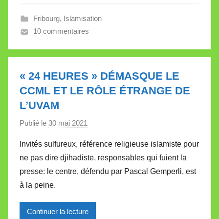
l
Fribourg
,
Islamisation
e
10 commentaires
V
a
l
l
« 24 HEURES » DÉMASQUE LE
e
CCML ET LE RÔLE ÉTRANGE DE
t
L’UVAM
t
e
Publié le
30 mai 2021
p
a
Invités sulfureux, référence religieuse islamiste pour
r
ne pas dire djihadiste, responsables qui fuient la
M
presse: le centre, défendu par Pascal Gemperli, est
i
à la peine.
r
e
Continuer la lecture
i