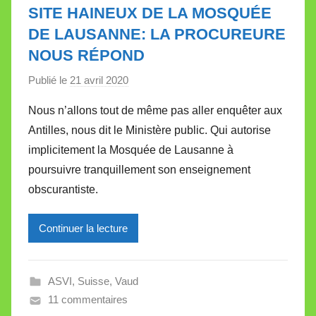
SITE HAINEUX DE LA MOSQUÉE
DE LAUSANNE: LA PROCUREURE
NOUS RÉPOND
Publié le
21 avril 2020
p
a
Nous n’allons tout de même pas aller enquêter aux
r
Antilles, nous dit le Ministère public. Qui autorise
M
implicitement la Mosquée de Lausanne à
i
poursuivre tranquillement son enseignement
r
obscurantiste.
e
i
l
Continuer la lecture
l
e
ASVI
,
Suisse
,
Vaud
V
11 commentaires
a