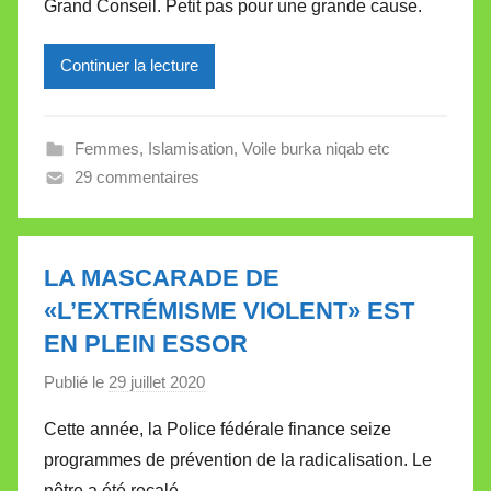
Grand Conseil. Petit pas pour une grande cause.
M
i
Continuer la lecture
r
e
i
Femmes
,
Islamisation
,
Voile burka niqab etc
l
29 commentaires
l
e
V
a
LA MASCARADE DE
l
«L’EXTRÉMISME VIOLENT» EST
l
EN PLEIN ESSOR
e
Publié le
29 juillet 2020
p
t
a
t
Cette année, la Police fédérale finance seize
r
e
programmes de prévention de la radicalisation. Le
M
nôtre a été recalé.