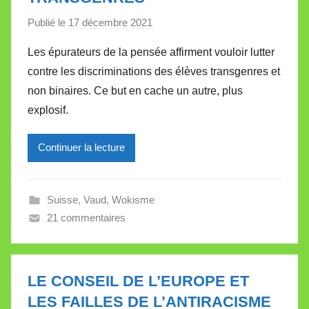
Publié le
17 décembre 2021
p
a
Les épurateurs de la pensée affirment vouloir lutter
r
contre les discriminations des élèves transgenres et
M
non binaires. Ce but en cache un autre, plus
i
explosif.
r
e
Continuer la lecture
i
l
l
Suisse
,
Vaud
,
Wokisme
e
21 commentaires
V
a
l
l
LE CONSEIL DE L’EUROPE ET
e
LES FAILLES DE L’ANTIRACISME