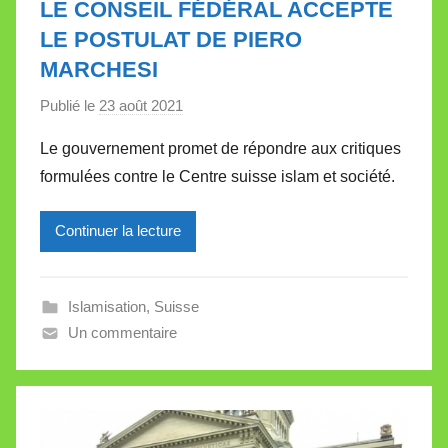
LE CONSEIL FÉDÉRAL ACCEPTE
t
LE POSTULAT DE PIERO
t
MARCHESI
e
Publié le
23 août 2021
p
a
Le gouvernement promet de répondre aux critiques
r
formulées contre le Centre suisse islam et société.
M
i
Continuer la lecture
r
e
i
Islamisation
,
Suisse
l
Un commentaire
l
e
V
a
l