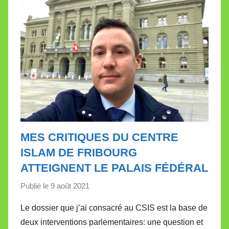
l
e
t
t
e
MES CRITIQUES DU CENTRE
ISLAM DE FRIBOURG
ATTEIGNENT LE PALAIS FÉDÉRAL
Publié le
9 août 2021
p
a
Le dossier que j’ai consacré au CSIS est la base de
r
deux interventions parlementaires: une question et
M