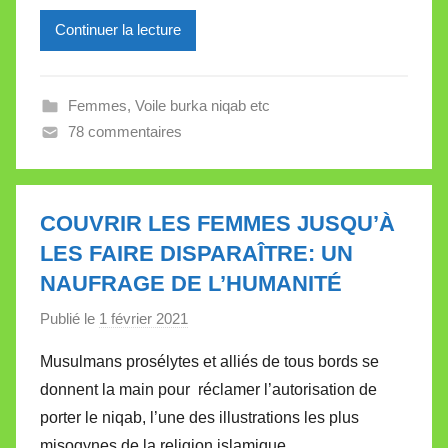
e
Continuer la lecture
i
l
l
Femmes
,
Voile burka niqab etc
e
78 commentaires
V
a
l
l
COUVRIR LES FEMMES JUSQU’À
e
LES FAIRE DISPARAÎTRE: UN
t
NAUFRAGE DE L’HUMANITÉ
t
e
Publié le
1 février 2021
p
a
Musulmans prosélytes et alliés de tous bords se
r
donnent la main pour réclamer l’autorisation de
M
porter le niqab, l’une des illustrations les plus
i
misogynes de la religion islamique.