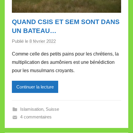
QUAND CSIS ET SEM SONT DANS
UN BATEAU…
Publié le
8 février 2022
p
a
Comme celle des petits pains pour les chrétiens, la
r
multiplication des aumôniers est une bénédiction
M
pour les musulmans croyants.
i
r
Continuer la lecture
e
i
l
Islamisation
,
Suisse
l
4 commentaires
e
V