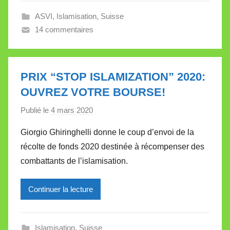
e
ASVI
,
Islamisation
,
Suisse
V
14 commentaires
a
l
l
e
PRIX “STOP ISLAMIZATION” 2020:
t
OUVREZ VOTRE BOURSE!
t
e
Publié le
4 mars 2020
p
a
Giorgio Ghiringhelli donne le coup d’envoi de la
r
récolte de fonds 2020 destinée à récompenser des
M
combattants de l’islamisation.
i
r
Continuer la lecture
e
i
l
Islamisation
,
Suisse