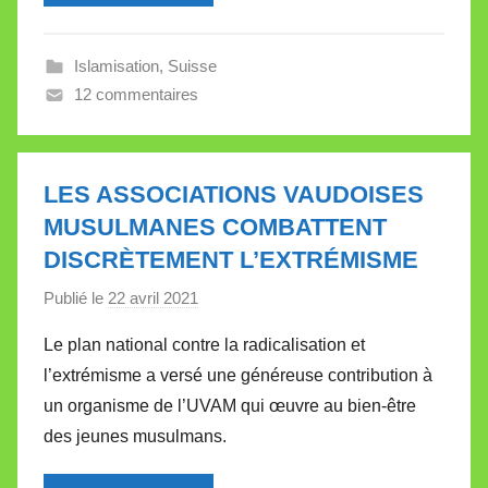
l
l
Islamisation
,
Suisse
e
12 commentaires
V
a
l
l
LES ASSOCIATIONS VAUDOISES
e
MUSULMANES COMBATTENT
t
DISCRÈTEMENT L’EXTRÉMISME
t
e
Publié le
22 avril 2021
p
a
Le plan national contre la radicalisation et
r
l’extrémisme a versé une généreuse contribution à
M
un organisme de l’UVAM qui œuvre au bien-être
i
des jeunes musulmans.
r
e