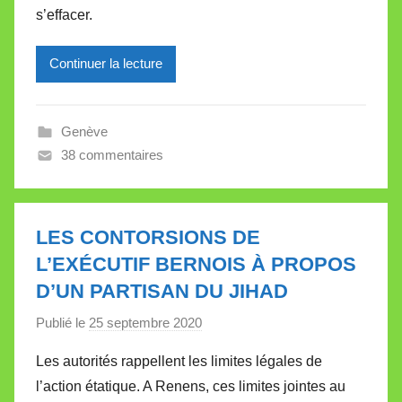
s’effacer.
r
e
Continuer la lecture
i
l
l
Genève
e
38 commentaires
V
a
l
l
LES CONTORSIONS DE
e
L’EXÉCUTIF BERNOIS À PROPOS
t
D’UN PARTISAN DU JIHAD
t
e
Publié le
25 septembre 2020
p
a
Les autorités rappellent les limites légales de
r
l’action étatique. A Renens, ces limites jointes au
M