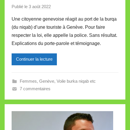
Publié le
3 août 2022
p
a
Une citoyenne genevoise réagit au port de la burqa
r
(du niqab) d’une touriste à Genève. Pour faire
M
respecter la loi, elle appelle la police. Sans résultat.
i
Explications du porte-parole et témoignage.
r
e
Continuer la lecture
i
l
l
Femmes
,
Genève
,
Voile burka niqab etc
e
7 commentaires
V
a
l
l
e
t