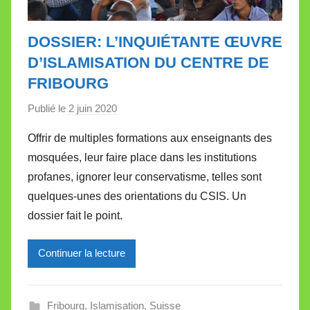
DOSSIER: L’INQUIÉTANTE ŒUVRE
D’ISLAMISATION DU CENTRE DE
FRIBOURG
Publié le
2 juin 2020
p
a
Offrir de multiples formations aux enseignants des
r
mosquées, leur faire place dans les institutions
M
profanes, ignorer leur conservatisme, telles sont
i
quelques-unes des orientations du CSIS. Un
r
dossier fait le point.
e
i
l
Continuer la lecture
l
e
Fribourg
,
Islamisation
,
Suisse
V