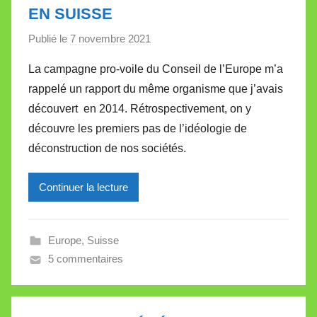
t
EN SUISSE
t
e
Publié le
7 novembre 2021
p
a
La campagne pro-voile du Conseil de l’Europe m’a
r
rappelé un rapport du même organisme que j’avais
M
découvert en 2014. Rétrospectivement, on y
i
découvre les premiers pas de l’idéologie de
r
déconstruction de nos sociétés.
e
i
l
Continuer la lecture
l
e
Europe
,
Suisse
V
5 commentaires
a
l
l
e