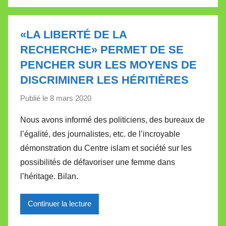
l
l
e
«LA LIBERTÉ DE LA
t
RECHERCHE» PERMET DE SE
t
PENCHER SUR LES MOYENS DE
e
DISCRIMINER LES HÉRITIÈRES
Publié le
8 mars 2020
p
a
Nous avons informé des politiciens, des bureaux de
r
l’égalité, des journalistes, etc. de l’incroyable
M
démonstration du Centre islam et société sur les
i
possibilités de défavoriser une femme dans
r
l’héritage. Bilan.
e
i
l
Continuer la lecture
l