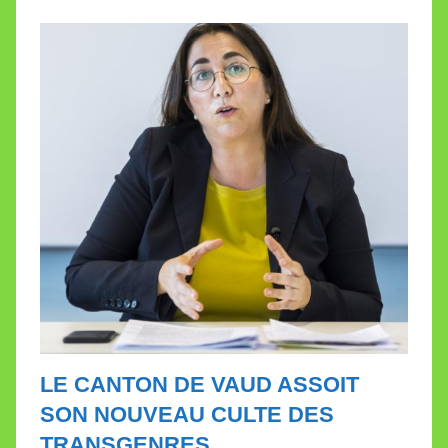
a
l
l
e
t
t
e
LE CANTON DE VAUD ASSOIT
SON NOUVEAU CULTE DES
TRANSGENRES