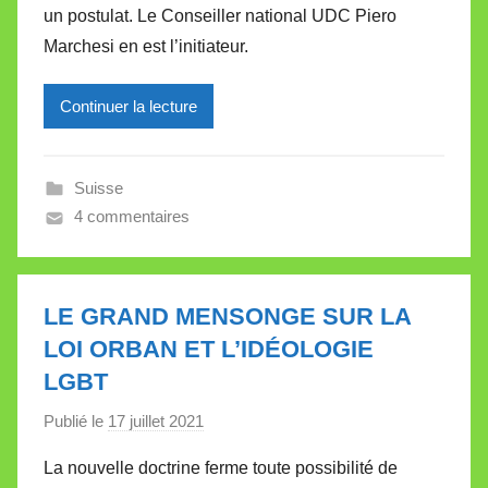
un postulat. Le Conseiller national UDC Piero
i
Marchesi en est l’initiateur.
r
e
Continuer la lecture
i
l
l
Suisse
e
4 commentaires
V
a
l
l
LE GRAND MENSONGE SUR LA
e
LOI ORBAN ET L’IDÉOLOGIE
t
LGBT
t
e
Publié le
17 juillet 2021
p
a
La nouvelle doctrine ferme toute possibilité de
r