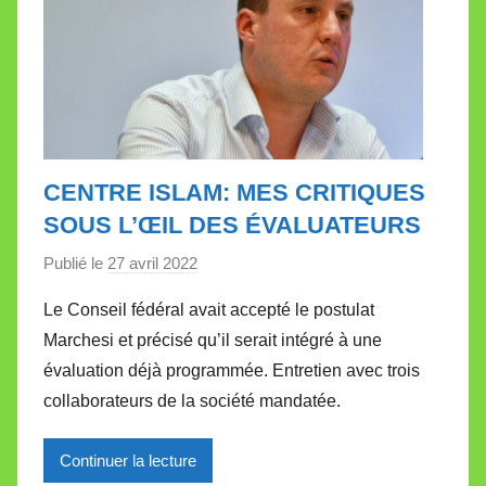
t
e
CENTRE ISLAM: MES CRITIQUES
SOUS L’ŒIL DES ÉVALUATEURS
Publié le
27 avril 2022
p
a
Le Conseil fédéral avait accepté le postulat
r
Marchesi et précisé qu’il serait intégré à une
M
évaluation déjà programmée. Entretien avec trois
i
collaborateurs de la société mandatée.
r
e
Continuer la lecture
i