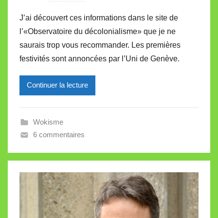
a
J’ai découvert ces informations dans le site de
r
l’«Observatoire du décolonialisme» que je ne
M
saurais trop vous recommander. Les premières
i
festivités sont annoncées par l’Uni de Genève.
r
e
Continuer la lecture
i
l
l
Wokisme
e
6 commentaires
V
a
l
l
e
t
t