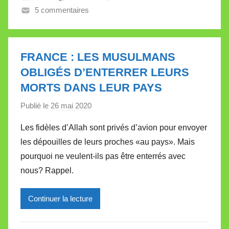
5 commentaires
a
l
l
e
FRANCE : LES MUSULMANS
t
OBLIGÉS D’ENTERRER LEURS
t
MORTS DANS LEUR PAYS
e
Publié le
26 mai 2020
p
a
Les fidèles d’Allah sont privés d’avion pour envoyer
r
les dépouilles de leurs proches «au pays». Mais
M
pourquoi ne veulent-ils pas être enterrés avec
i
nous? Rappel.
r
e
Continuer la lecture
i
l
l