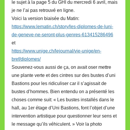
le sujet à la page 5 du GHI du mercredi 6 avril, mais
je ne l’ai pas retrouvé en ligne.
Voici la version biaisée du Matin:
https://www.lematin.ch/story/les-diplomes-de-luni-
de-geneve-ne-seront-plus-genres-613415286496
et
https://www.unige.ch/lejournal/vie-unige/en-
bref/diplomes/
Souvenez-vous aussi de ça, on avait oser mettre
une plante verte et des cintres sur des bustes d’uni
Bastions pour les ridiculiser car il s’agissait de
bustes d’hommes. Bien entendu on a présenté les
choses comme suit: « Les bustes installés dans le
hall, au 1er étage d’Uni Bastions, font l’objet d’une
intervention artistique pour questionner leur sens et
le message qu’ils véhiculent. » Voir la photo