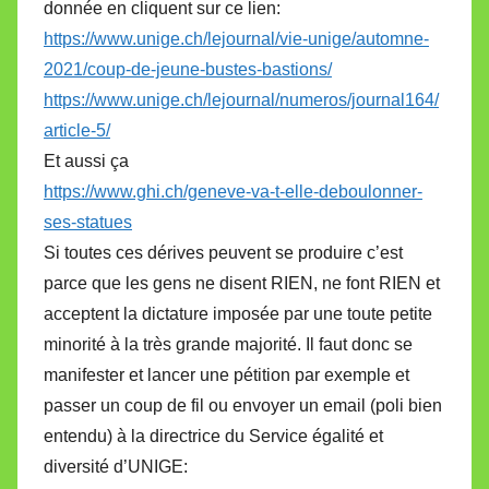
donnée en cliquent sur ce lien:
https://www.unige.ch/lejournal/vie-unige/automne-
2021/coup-de-jeune-bustes-bastions/
https://www.unige.ch/lejournal/numeros/journal164/
article-5/
Et aussi ça
https://www.ghi.ch/geneve-va-t-elle-deboulonner-
ses-statues
Si toutes ces dérives peuvent se produire c’est
parce que les gens ne disent RIEN, ne font RIEN et
acceptent la dictature imposée par une toute petite
minorité à la très grande majorité. Il faut donc se
manifester et lancer une pétition par exemple et
passer un coup de fil ou envoyer un email (poli bien
entendu) à la directrice du Service égalité et
diversité d’UNIGE: