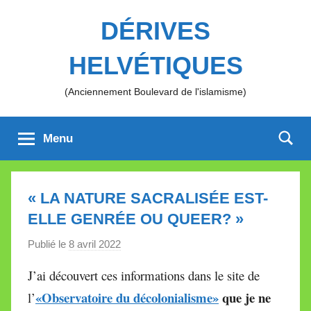
Aller
DÉRIVES
au
contenu
HELVÉTIQUES
(Anciennement Boulevard de l'islamisme)
Menu
« LA NATURE SACRALISÉE EST-
ELLE GENRÉE OU QUEER? »
Publié le
8 avril 2022
p
a
J’ai découvert ces informations dans le site de
r
«Observatoire du décolonialisme»
que je ne
l’
M