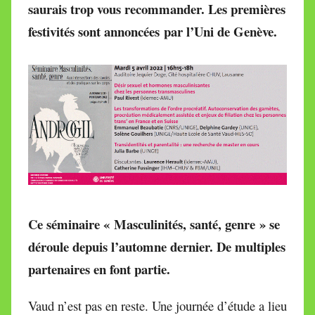
saurais trop vous recommander. Les premières
i
r
festivités sont
annoncées
par l’Uni de Genève.
e
i
l
l
e
V
a
l
l
e
Ce séminaire « Masculinités, santé, genre » se
t
t
déroule depuis l’automne dernier. De
multiples
e
partenaires en font partie.
Vaud n’est pas en reste. Une journée d’étude a lieu