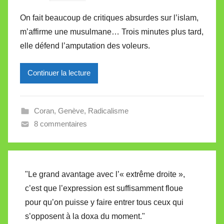
a
On fait beaucoup de critiques absurdes sur l’islam,
r
m’affirme une musulmane… Trois minutes plus tard,
M
elle défend l’amputation des voleurs.
i
r
Continuer la lecture
e
i
l
Coran
,
Genève
,
Radicalisme
l
8 commentaires
e
V
a
l
"Le grand avantage avec l’« extrême droite »,
l
c’est que l’expression est suffisamment floue
e
pour qu’on puisse y faire entrer tous ceux qui
t
s’opposent à la doxa du moment."
t