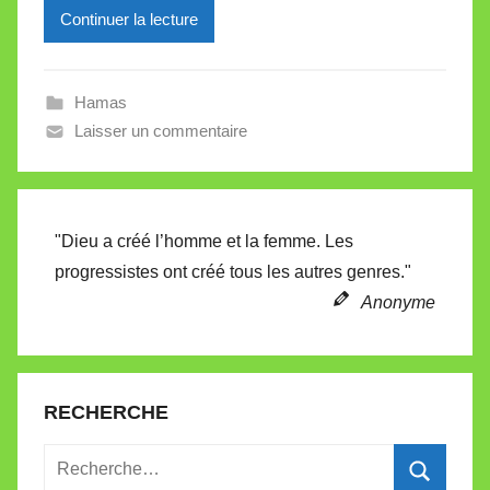
Continuer la lecture
i
l
l
Hamas
e
Laisser un commentaire
V
a
l
l
"Dieu a créé l’homme et la femme. Les
e
progressistes ont créé tous les autres genres."
t
Anonyme
t
e
RECHERCHE
Recherche
pour