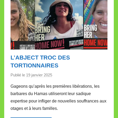
L’ABJECT TROC DES
TORTIONNAIRES
Publié le
19 janvier 2025
p
a
Gageons qu’après les premières libérations, les
r
barbares du Hamas utiliseront leur sadique
M
expertise pour infliger de nouvelles souffrances aux
i
otages et à leurs familles.
r
e