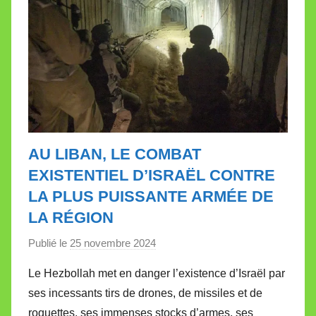
AU LIBAN, LE COMBAT
EXISTENTIEL D’ISRAËL CONTRE
LA PLUS PUISSANTE ARMÉE DE
LA RÉGION
Publié le
25 novembre 2024
p
a
Le Hezbollah met en danger l’existence d’Israël par
r
ses incessants tirs de drones, de missiles et de
M
roquettes, ses immenses stocks d’armes, ses