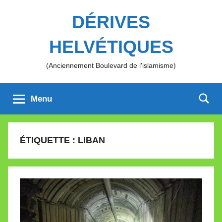
Aller
DÉRIVES
au
contenu
HELVÉTIQUES
(Anciennement Boulevard de l'islamisme)
Menu
ÉTIQUETTE :
LIBAN