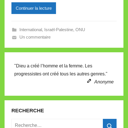
i
l
Continuer la lecture
l
e
International
,
Israël-Palestine
,
ONU
V
Un commentaire
a
l
l
e
"Dieu a créé l’homme et la femme. Les
t
progressistes ont créé tous les autres genres."
t
e
Anonyme
RECHERCHE
Recherche