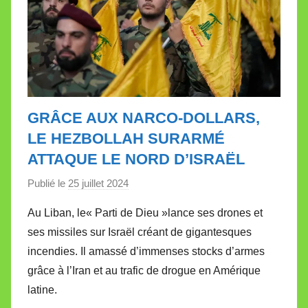
GRÂCE AUX NARCO-DOLLARS,
LE HEZBOLLAH SURARMÉ
ATTAQUE LE NORD D’ISRAËL
Publié le
25 juillet 2024
p
a
Au Liban, le« Parti de Dieu »lance ses drones et
r
ses missiles sur Israël créant de gigantesques
M
incendies. Il amassé d’immenses stocks d’armes
i
grâce à l’Iran et au trafic de drogue en Amérique
r
latine.
e