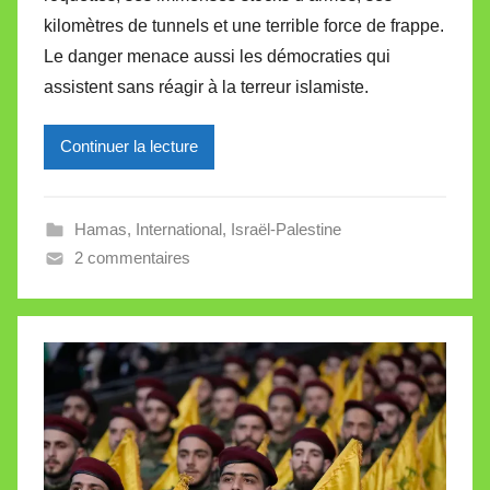
i
kilomètres de tunnels et une terrible force de frappe.
r
Le danger menace aussi les démocraties qui
e
i
assistent sans réagir à la terreur islamiste.
l
l
Continuer la lecture
e
V
a
Hamas
,
International
,
Israël-Palestine
l
2 commentaires
l
e
t
t
e