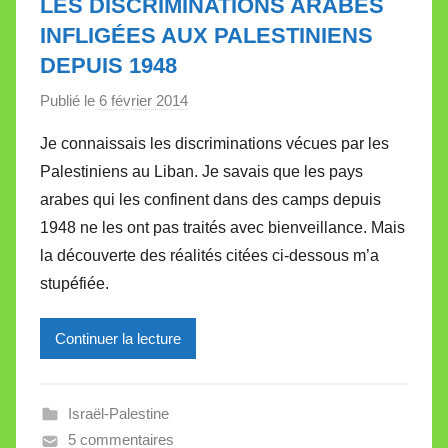
LES DISCRIMINATIONS ARABES
t
INFLIGÉES AUX PALESTINIENS
e
DEPUIS 1948
Publié le
6 février 2014
p
a
Je connaissais les discriminations vécues par les
r
Palestiniens au Liban. Je savais que les pays
M
arabes qui les confinent dans des camps depuis
i
1948 ne les ont pas traités avec bienveillance. Mais
r
la découverte des réalités citées ci-dessous m’a
e
i
stupéfiée.
l
l
Continuer la lecture
e
V
a
Israël-Palestine
l
5 commentaires