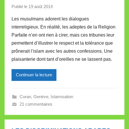
Publié le
19 août 2014
p
a
Les musulmans adorent les dialogues
r
interreligieux. En réalité, les adeptes de la Religion
M
Parfaite n’en ont rien à cirer, mais ces tribunes leur
i
permettent d’illustrer le respect et la tolérance que
r
prônerait l’islam avec les autres confessions. Une
e
i
plaisanterie dont tant d’oreilles ne se lassent pas.
l
l
Continuer la lecture
e
V
a
Coran
,
Genève
,
Islamisation
l
21 commentaires
l
e
t