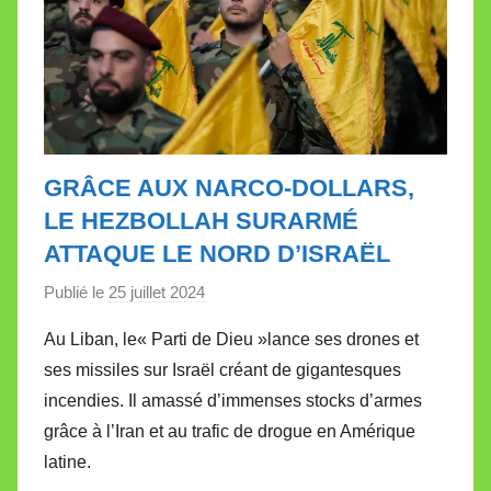
GRÂCE AUX NARCO-DOLLARS,
LE HEZBOLLAH SURARMÉ
ATTAQUE LE NORD D’ISRAËL
Publié le
25 juillet 2024
p
a
Au Liban, le« Parti de Dieu »lance ses drones et
r
ses missiles sur Israël créant de gigantesques
M
incendies. Il amassé d’immenses stocks d’armes
i
grâce à l’Iran et au trafic de drogue en Amérique
r
latine.
e