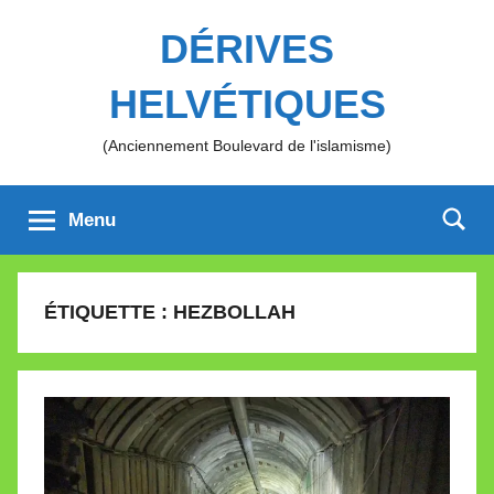
Aller
DÉRIVES
au
contenu
HELVÉTIQUES
(Anciennement Boulevard de l'islamisme)
Menu
ÉTIQUETTE :
HEZBOLLAH