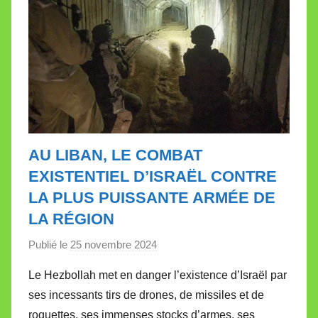
AU LIBAN, LE COMBAT
EXISTENTIEL D’ISRAËL CONTRE
LA PLUS PUISSANTE ARMÉE DE
LA RÉGION
Publié le
25 novembre 2024
p
a
Le Hezbollah met en danger l’existence d’Israël par
r
ses incessants tirs de drones, de missiles et de
M
roquettes, ses immenses stocks d’armes, ses