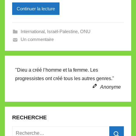
i
l
Continuer la lecture
l
e
International
,
Israël-Palestine
,
ONU
V
Un commentaire
a
l
l
e
"Dieu a créé l’homme et la femme. Les
t
progressistes ont créé tous les autres genres."
t
e
Anonyme
RECHERCHE
Recherche