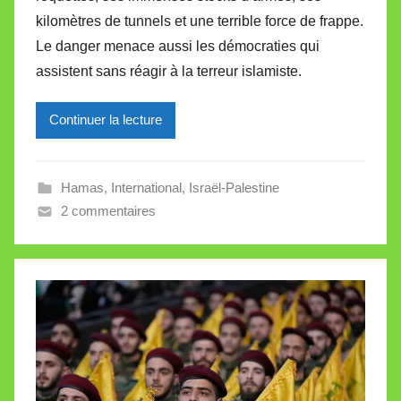
i
kilomètres de tunnels et une terrible force de frappe.
r
Le danger menace aussi les démocraties qui
e
i
assistent sans réagir à la terreur islamiste.
l
l
Continuer la lecture
e
V
a
Hamas
,
International
,
Israël-Palestine
l
2 commentaires
l
e
t
t
e