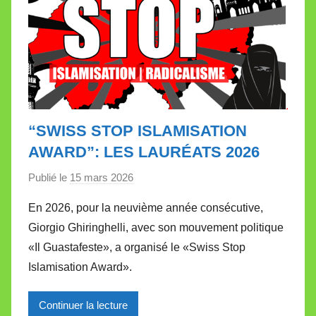
“SWISS STOP ISLAMISATION
AWARD”: LES LAURÉATS 2026
Publié le
15 mars 2026
p
a
En 2026, pour la neuvième année consécutive,
r
Giorgio Ghiringhelli, avec son mouvement politique
M
«Il Guastafeste», a organisé le «Swiss Stop
i
Islamisation Award».
r
e
Continuer la lecture
i