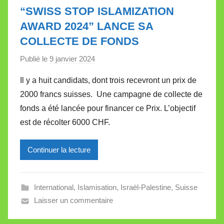
“SWISS STOP ISLAMIZATION
AWARD 2024” LANCE SA
COLLECTE DE FONDS
Publié le
9 janvier 2024
p
a
Il y a huit candidats, dont trois recevront un prix de
r
2000 francs suisses. Une campagne de collecte de
M
fonds a été lancée pour financer ce Prix. L’objectif
i
est de récolter 6000 CHF.
r
e
Continuer la lecture
i
l
l
International
,
Islamisation
,
Israël-Palestine
,
Suisse
e
Laisser un commentaire
V
a