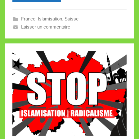
l
l
France
,
Islamisation
,
Suisse
e
Laisser un commentaire
V
a
l
l
e
t
t
e