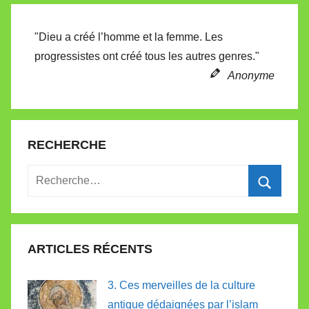
l
l
"Dieu a créé l’homme et la femme. Les
e
progressistes ont créé tous les autres genres."
t
Anonyme
t
e
RECHERCHE
Recherche
pour
Recherc
:
ARTICLES RÉCENTS
3. Ces merveilles de la culture
antique dédaignées par l’islam