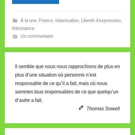
l
l
À la une
,
France
,
Islamisation
,
Liberté d'expression
,
e
Résistance
V
Un commentaire
a
l
l
e
Il semble que nous nous rapprochions de plus en
t
plus d’une situation où personne n’est
t
responsable de ce qu’il a fait, mais où nous
e
sommes tous responsables de ce que quelqu’un
d’autre a fait.
Thomas Sowell