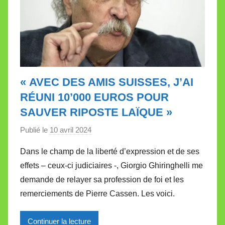
« AVEC DES AMIS SUISSES, J’AI
RÉUNI 10’000 EUROS POUR
SAUVER RIPOSTE LAÏQUE »
Publié le
10 avril 2024
p
a
Dans le champ de la liberté d’expression et de ses
r
effets – ceux-ci judiciaires -, Giorgio Ghiringhelli me
M
demande de relayer sa profession de foi et les
i
remerciements de Pierre Cassen. Les voici.
r
e
Continuer la lecture
i