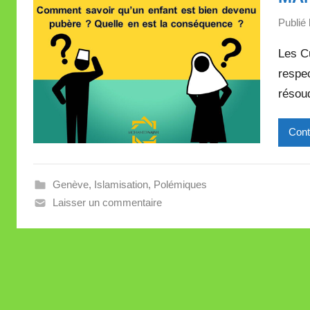
Publié 
Les Cu
respe
résou
Cont
Genève
,
Islamisation
,
Polémiques
Laisser un commentaire