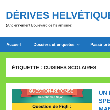
Aller
au
DÉRIVES HELVÉTIQU
contenu
(Anciennement Boulevard de l'islamisme)
Accueil
Dossiers et enquêtes
Passé-pré
ÉTIQUETTE :
CUISINES SCOLAIRES
UN 
SPE
MA