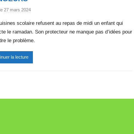
le
27 mars 2024
p
a
isines scolaire refusent au repas de midi un enfant qui
r
cte le ramadan. Son protecteur ne manque pas d’idées pour
M
dre le problème.
i
r
e
inuer la lecture
i
l
l
e
V
a
l
l
e