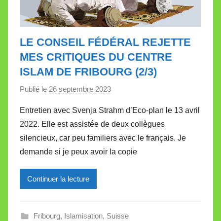
LE CONSEIL FÉDÉRAL REJETTE
MES CRITIQUES DU CENTRE
ISLAM DE FRIBOURG (2/3)
Publié le
26 septembre 2023
p
a
Entretien avec Svenja Strahm d’Eco-plan le 13 avril
r
2022. Elle est assistée de deux collègues
M
silencieux, car peu familiers avec le français. Je
i
demande si je peux avoir la copie
r
e
Continuer la lecture
i
l
l
Fribourg
,
Islamisation
,
Suisse
e