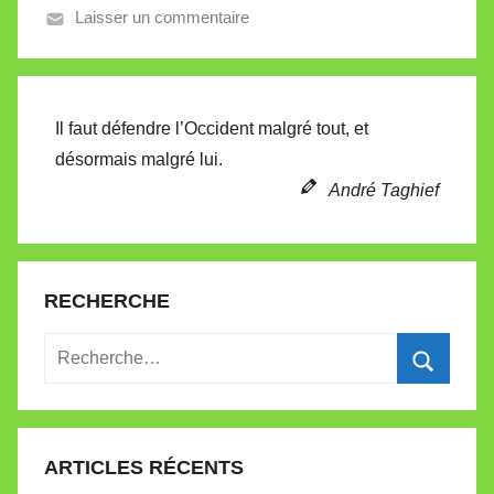
Laisser un commentaire
V
a
l
l
Il faut défendre l’Occident malgré tout, et
e
désormais malgré lui.
t
André Taghief
t
e
RECHERCHE
Recherche
pour
Recherc
:
ARTICLES RÉCENTS