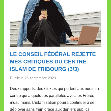
LE CONSEIL FÉDÉRAL REJETTE
MES CRITIQUES DU CENTRE
ISLAM DE FRIBOURG (3/3)
Publié le
26 septembre 2023
p
a
Deux rapports, deux textes qui portent aux nues un
r
centre qui a quelques parallèles avec les Frères
M
musulmans. L’islamisation pourra continuer à se
i
déployer sans frein grâce aux deniers publics
r