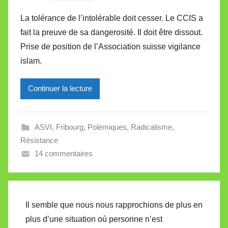
a
La tolérance de l’intolérable doit cesser. Le CCIS a
r
fait la preuve de sa dangerosité. Il doit être dissout.
M
Prise de position de l’Association suisse vigilance
i
islam.
r
e
Continuer la lecture
i
l
l
ASVI
,
Fribourg
,
Polémiques
,
Radicalisme
,
e
Résistance
V
14 commentaires
a
l
l
e
Il semble que nous nous rapprochions de plus en
t
plus d’une situation où personne n’est
t