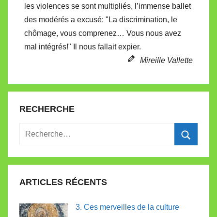
les violences se sont multipliés, l’immense ballet
e
des modérés a excusé: "La discrimination, le
chômage, vous comprenez… Vous nous avez
mal intégrés!" Il nous fallait expier.
Mireille Vallette
RECHERCHE
Recherche
pour
Recherc
:
ARTICLES RÉCENTS
3. Ces merveilles de la culture