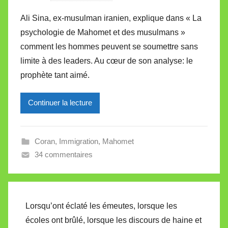
a
Ali Sina, ex-musulman iranien, explique dans « La
r
psychologie de Mahomet et des musulmans »
M
comment les hommes peuvent se soumettre sans
i
limite à des leaders. Au cœur de son analyse: le
r
prophète tant aimé.
e
i
l
Continuer la lecture
l
e
Coran
,
Immigration
,
Mahomet
V
34 commentaires
a
l
l
e
Lorsqu’ont éclaté les émeutes, lorsque les
t
écoles ont brûlé, lorsque les discours de haine et
t