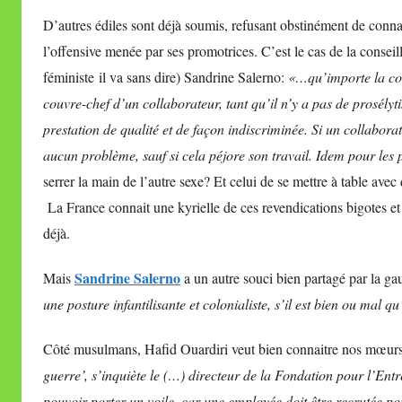
D’autres édiles sont déjà soumis, refusant obstinément de connait
l’offensive menée par ses promotrices. C’est le cas de la conseill
féministe il va sans dire) Sandrine Salerno:
«…qu’importe la cou
couvre-chef d’un collaborateur, tant qu’il n’y a pas de prosélyti
prestation de qualité et de façon indiscriminée. Si un collaborate
aucun problème, sauf si cela péjore son travail. Idem pour les 
serrer la main de l’autre sexe? Et celui de se mettre à table ave
La France connait une kyrielle de ces revendications bigotes et
déjà.
Sandrine Salerno
Mais
a un autre souci bien partagé par la g
une posture infantilisante et colonialiste, s’il est bien ou mal 
Côté musulmans, Hafid Ouardiri veut bien connaitre nos mœurs,
guerre’, s’inquiète le (…) directeur de la Fondation pour l’E
pouvoir porter un voile, car une employée doit être recrutée p