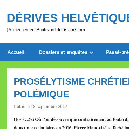
Aller
au
DÉRIVES HELVÉTIQU
contenu
(Anciennement Boulevard de l'islamisme)
Accueil
Dossiers et enquêtes
Passé-pré
PROSÉLYTISME CHRÉTIE
POLÉMIQUE
Publié le
19 septembre 2017
p
a
Où l’on découvre que contrairement au foulard, 
Hospice(2)
r
d
ans un cas similaire, en 2016, Pierre Maudet s’est fâché to
M