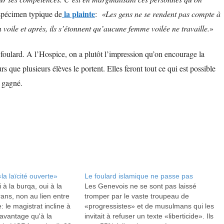
la plainte
 spécimen typique de
:
«Les gens ne se rendent pas compte à
n voile et après, ils s’étonnent qu’aucune femme voilée ne travaille.
»
foulard. A l’Hospice, on a plutôt l’impression qu’on encourage la
s que plusieurs élèves le portent. Elles feront tout ce qui est possible
s gagné.
la laïcité ouverte»
Le foulard islamique ne passe pas
 à la burqa, oui à la
Les Genevois ne se sont pas laissé
rans, non au lien entre
tromper par le vaste troupeau de
: le magistrat incline à
«progressistes» et de musulmans qui les
avantage qu'à la
invitait à refuser un texte «liberticide». Ils