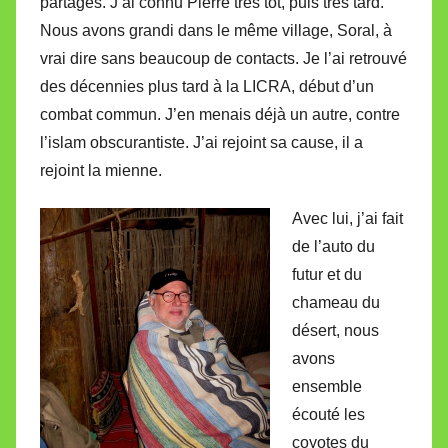
partagés. J’ai connu Pierre très tôt, puis très tard.
i
Nous avons grandi dans le même village, Soral, à
r
vrai dire sans beaucoup de contacts. Je l’ai retrouvé
e
i
des décennies plus tard à la LICRA, début d’un
l
combat commun. J’en menais déjà un autre, contre
l
l’islam obscurantiste. J’ai rejoint sa cause, il a
e
rejoint la mienne.
V
a
Avec lui, j’ai fait
l
de l’auto du
l
futur et du
e
chameau du
t
désert, nous
t
avons
e
ensemble
écouté les
coyotes du