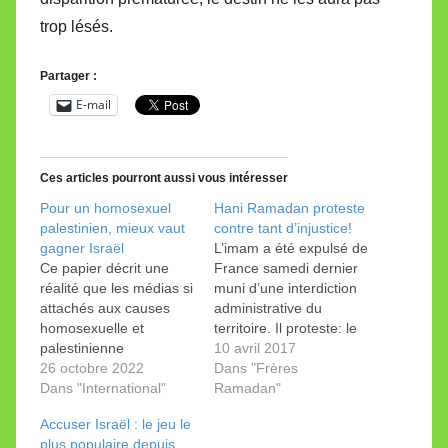
trop lésés.
Partager :
E-mail
Ces articles pourront aussi vous intéresser
Pour un homosexuel
Hani Ramadan proteste
palestinien, mieux vaut
contre tant d’injustice!
gagner Israël
L’imam a été expulsé de
Ce papier décrit une
France samedi dernier
réalité que les médias si
muni d’une interdiction
attachés aux causes
administrative du
homosexuelle et
territoire. Il proteste: le
palestinienne
document comprend
10 avril 2017
n’abordent pas. Difficile
26 octobre 2022
«des erreurs et une
Dans "Frères
notamment de défendre
Dans "International"
approche réductrice de
Ramadan"
les Palestiniens à
mes vraies opinions.»
Accuser Israël : le jeu le
journée faite et de
Sur son blog de la
plus populaire depuis
montrer à quel point ils
Tribune, il cite les