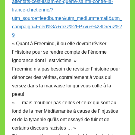
attentats-cest-lislam-en-guerre-sainte-contre-la-
france-chretienne/?
utm_source=feedburner&utm_medium=email&utm_
campaign=Feed%3A+drzz%2FPxvu+%28Dreuz%2
9
« Quant à Freemind, il ou elle devrait réviser
l’Histoire pour se rendre compte de l’énorme
ignorance dont il est victime. »
Freemind n’a pas besoin de revisiter l’histoire pour
dénoncer des vérités, contrairement à vous qui
versez dans la mauvaise foi qui vous colle à la
peau!
« … mais n’oublier pas celles et ceux qui sont au
fond de la mer Méditerranée à cause de l’injustice
et de la tyrannie qu’ils ont essayé de fuir et de
certains discours racistes … »