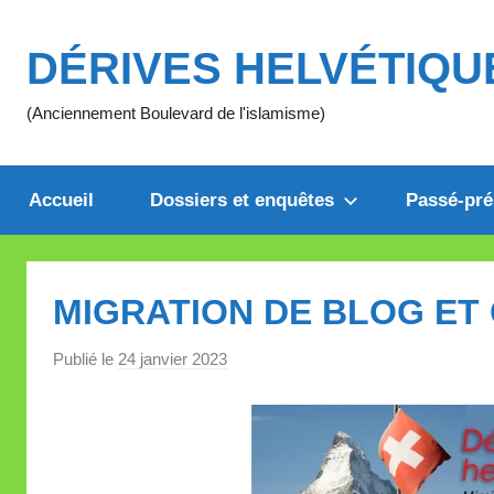
Aller
au
DÉRIVES HELVÉTIQU
contenu
(Anciennement Boulevard de l'islamisme)
Accueil
Dossiers et enquêtes
Passé-pré
MIGRATION DE BLOG ET 
Publié le
24 janvier 2023
p
a
r
M
i