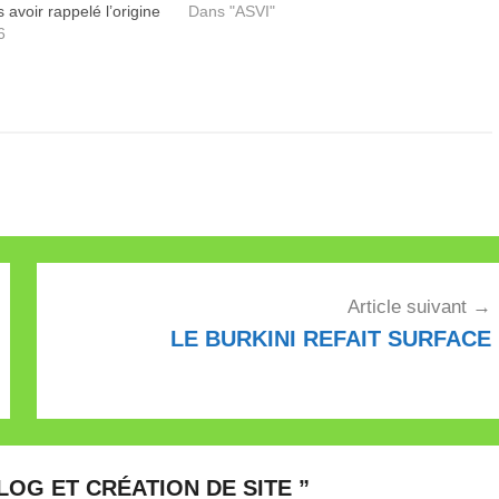
 avoir rappelé l’origine
Dans "ASVI"
e journaliste précise
6
cation (réd : ce blog),
t bien…
Article suivant
LE BURKINI REFAIT SURFACE
LOG ET CRÉATION DE SITE
”