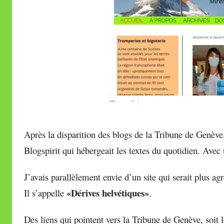
r
e
i
l
l
e
V
a
l
l
Après la disparition des blogs de la Tribune de Genèv
e
t
Blogspirit qui hébergeait les textes du quotidien. Av
t
e
J’avais parallèlement envie d’un site qui serait plus ag
«Dérives helvétiques»
Il s’appelle
.
Des liens qui pointent vers la Tribune de Genève, soit