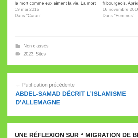
la mort comme eux aiment la vie. La mort
fribourgeois. Après
dans la voie de Dieu est notre désir
19 mai 2015
de la polémique, l
16 novembre 201
suprême. »
Dans "Coran"
que «selon la publi
Dans "Femmes"
la baigneuse étai
Non classés
2023
,
Sites
Navigation
Publication précédente
de
ABDEL-SAMAD DÉCRIT L’ISLAMISME
l’article
D’ALLEMAGNE
UNE RÉFLEXION SUR “
MIGRATION DE B