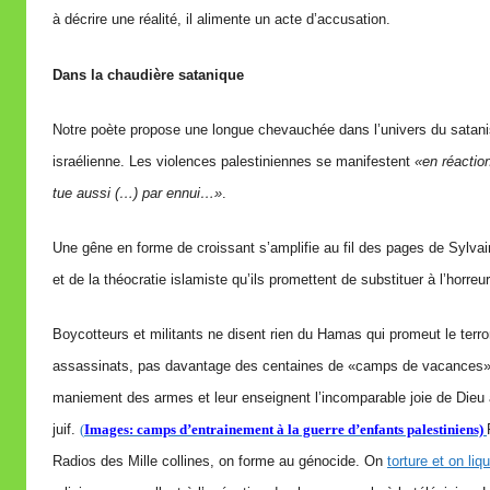
à décrire une réalité, il alimente un acte d’accusation.
Dans la chaudière satanique
Notre poète propose une longue chevauchée dans l’univers du satanis
israélienne. Les violences palestiniennes se manifestent
«en réactio
tue aussi (…) par ennui…»
.
Une gêne en forme de croissant s’amplifie au fil des pages de Sylvain 
et de la théocratie islamiste qu’ils promettent de substituer à l’horreur
Boycotteurs et militants ne disent rien du Hamas qui promeut le terro
assassinats, pas davantage des centaines de «camps de vacances» 
maniement des armes et leur enseignent l’incomparable joie de Dieu à
juif.
(
Images: camps d’entrainement à la guerre d’enfants palestiniens)
Radios des Mille collines, on forme au génocide. On
torture et on liq