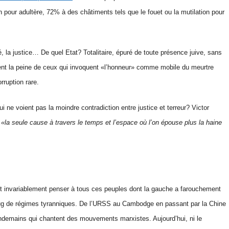
n pour adultère, 72% à des châtiments tels que le fouet ou la mutilation pour
é, la justice… De quel Etat? Totalitaire, épuré de toute présence juive, sans
uisent la peine de ceux qui invoquent «l’honneur» comme mobile du meurtre
rruption rare.
ui ne voient pas la moindre contradiction entre justice et terreur? Victor
t
«la seule cause à travers le temps et l’espace où l’on épouse plus la haine
fait invariablement penser à tous ces peuples dont la gauche a farouchement
 joug de régimes tyranniques. De l’URSS au Cambodge en passant par la Chine
x lendemains qui chantent des mouvements marxistes. Aujourd’hui, ni le