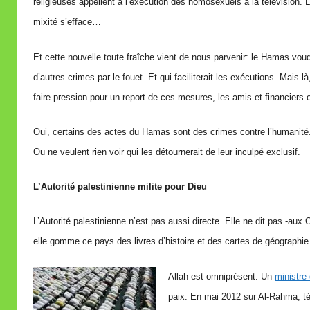
religieuses appellent à l’exécution des homosexuels à la télévision.
mixité s’efface…
Et cette nouvelle toute fraîche vient de nous parvenir: le Hamas vou
d’autres crimes par le fouet. Et qui faciliterait les exécutions. Mais
faire pression pour un report de ces mesures, les amis et financiers 
Oui, certains des actes du Hamas sont des crimes contre l’humanité. 
Ou ne veulent rien voir qui les détournerait de leur inculpé exclusif.
L’Autorité palestinienne milite pour Dieu
L’Autorité palestinienne n’est pas aussi directe. Elle ne dit pas -aux 
elle gomme ce pays des livres d’histoire et des cartes de géographie. 
Allah est omniprésent. Un
ministre
paix. En mai 2012 sur Al-Rahma, té