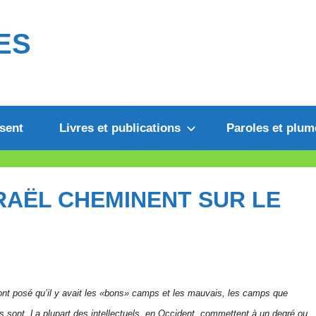
ES
sent
Livres et publications
Paroles et plum
RAËL CHEMINENT SUR LE
t ont posé qu’il y avait les «bons» camps et les mauvais, les camps que
ils sont. La plupart des intellectuels, en Occident, commettent à un degré ou