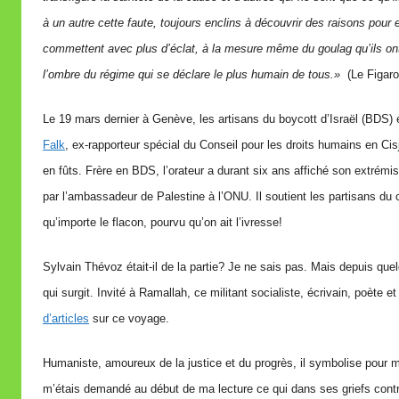
i
à un autre cette faute, toujours enclins à découvrir des raisons pour
r
commettent avec plus d’éclat, à la mesure même du goulag qu’ils ont
e
l’ombre du régime qui se déclare le plus humain de tous.
»
(Le Figaro,
i
l
Le 19 mars dernier à Genève, les artisans du boycott d’Israël (BDS) é
l
Falk
, ex-rapporteur spécial du Conseil pour les droits humains en Cisj
e
en fûts. Frère en BDS, l’orateur a durant six ans affiché son extrém
V
par l’ambassadeur de Palestine à l’ONU. Il soutient les partisans du 
a
qu’importe le flacon, pourvu qu’on ait l’ivresse!
l
l
Sylvain Thévoz était-il de la partie? Je ne sais pas. Mais depuis quel
e
qui surgit. Invité à Ramallah, ce militant socialiste, écrivain, poèt
t
d’articles
sur ce voyage.
t
e
Humaniste, amoureux de la justice et du progrès, il symbolise pour mo
m’étais demandé au début de ma lecture ce qui dans ses griefs contr