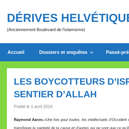
Aller
au
DÉRIVES HELVÉTIQU
contenu
(Anciennement Boulevard de l'islamisme)
Accueil
Dossiers et enquêtes
Passé-pré
LES BOYCOTTEURS D’IS
SENTIER D’ALLAH
Publié le
1 avril 2014
p
a
Raymond Aaron.
«Une fois pour toutes, les intellectuels d’Occiden
r
transfigure la sainteté de la cause et d’autres qui ne sont que ce qu’
M