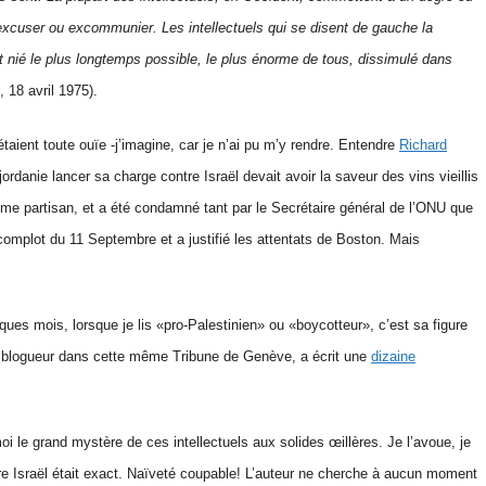
 excuser ou excommunier. Les intellectuels qui se disent de gauche la
 nié le plus longtemps possible, le plus énorme de tous, dissimulé dans
 18 avril 1975).
taient toute ouïe -j’imagine, car je n’ai pu m’y rendre. Entendre
Richard
ordanie lancer sa charge contre Israël devait avoir la saveur des vins vieillis
isme partisan, et a été condamné tant par le Secrétaire général de l’ONU que
complot du 11 Septembre et a justifié les attentats de Boston. Mais
ques mois, lorsque je lis «pro-Palestinien» ou «boycotteur», c’est sa figure
e et blogueur dans cette même Tribune de Genève, a écrit une
dizaine
i le grand mystère de ces intellectuels aux solides œillères. Je l’avoue, je
e Israël était exact. Naïveté coupable! L’auteur ne cherche à aucun moment