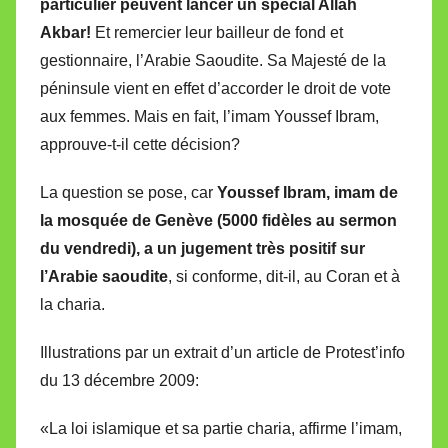
particulier peuvent lancer un spécial Allah
M
Akbar!
Et remercier leur bailleur de fond et
i
gestionnaire, l’Arabie Saoudite. Sa Majesté de la
r
péninsule vient en effet d’accorder le droit de vote
e
i
aux femmes. Mais en fait, l’imam Youssef Ibram,
l
approuve-t-il cette décision?
l
La question se pose, car
Youssef Ibram, imam de
e
V
la mosquée de Genève (5000 fidèles au sermon
a
du vendredi), a un jugement très positif sur
l
l’Arabie saoudite
, si conforme, dit-il, au Coran et à
l
la charia.
e
t
Illustrations par un extrait d’un article de Protest’info
t
du 13 décembre 2009:
e
«La loi islamique et sa partie charia, affirme l’imam,