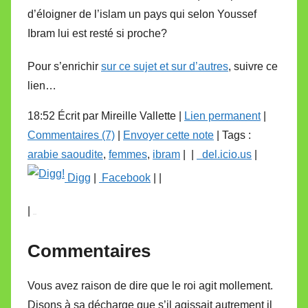
d’éloigner de l’islam un pays qui selon Youssef
Ibram lui est resté si proche?
Pour s’enrichir
sur ce sujet et sur d’autres
, suivre ce
lien…
18:52 Écrit par Mireille Vallette |
Lien permanent
|
Commentaires (7)
|
Envoyer cette note
| Tags :
arabie saoudite
,
femmes
,
ibram
|
|
del.icio.us
|
Digg
|
Facebook
| |
|
in
Share
Commentaires
Vous avez raison de dire que le roi agit mollement.
Disons à sa décharge que s’il agissait autrement il