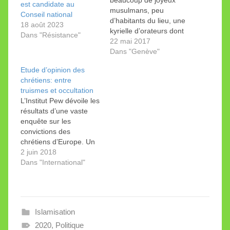
beaucoup de joyeux
est candidate au
musulmans, peu
Conseil national
d’habitants du lieu, une
18 août 2023
kyrielle d’orateurs dont
Dans "Résistance"
le gratin des autorités…
22 mai 2017
et une charte qui
Dans "Genève"
promet probablement
Etude d’opinion des
plus que ses signataires
chrétiens: entre
ne pourront tenir.
truismes et occultation
L’Institut Pew dévoile les
résultats d’une vaste
enquête sur les
convictions des
chrétiens d’Europe. Un
seul résultat est
2 juin 2018
spectaculaire… que les
Dans "International"
rédacteurs dissimulent.
Petit quiz : Si une
religion est sans cesse
persécutée par une
Islamisation
autre dans le monde,
ses adeptes auront-ils
2020
,
Politique