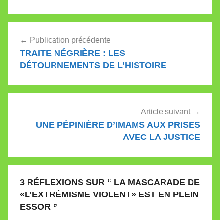
une image très positive
de ce culte? Seront-
ils…
Navigation
Publication précédente
de
TRAITE NÉGRIÈRE : LES
l’article
DÉTOURNEMENTS DE L’HISTOIRE
Article suivant
UNE PÉPINIÈRE D’IMAMS AUX PRISES
AVEC LA JUSTICE
3 RÉFLEXIONS SUR “
LA MASCARADE DE
«L’EXTRÉMISME VIOLENT» EST EN PLEIN
ESSOR
”