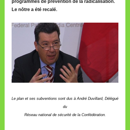
programmes de prévention de la radicalisation.
M
Le nôtre a été recalé.
i
r
e
i
l
l
e
V
a
l
l
e
Le plan et ses subventions sont dus à André Duvillard, Délégué
t
du
t
Réseau national de sécurité de la Confédération.
e