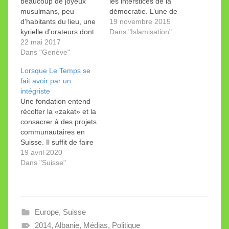
beaucoup de joyeux
les interstices de la
musulmans, peu
démocratie. L’une de
d’habitants du lieu, une
ses fidèles a obtenu un
19 novembre 2015
kyrielle d’orateurs dont
diplôme d’aumônière, il
Dans "Islamisation"
le gratin des autorités…
22 mai 2017
soutient une famille
et une charte qui
Dans "Genève"
désintégrée et crée une
promet probablement
hotline contre le jihad
Lorsque Le Temps se
plus que ses signataires
tout en le promouvant.
fait avoir par un
ne pourront tenir.
intégriste
Une fondation entend
récolter la «zakat» et la
consacrer à des projets
communautaires en
Suisse. Il suffit de faire
confiance à son fier
19 avril 2020
initiateur… Connu pour
Dans "Suisse"
son intégrisme. La
nouvelle est
d’importance! Elle nous
est donnée dans Le
Europe
,
Suisse
Temps par Glenn Ray
qui est (ou qui fut)
2014
,
Albanie
,
Médias
,
Politique