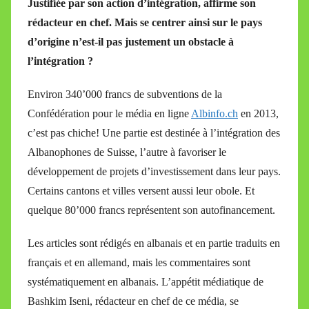
Justifiée par son action d’intégration, affirme son
M
rédacteur en chef. Mais se centrer ainsi sur le pays
i
d’origine n’est-il pas justement un obstacle à
r
l’intégration ?
e
i
Environ 340’000 francs de subventions de la
l
Confédération pour le média en ligne
Albinfo.ch
en 2013,
l
c’est pas chiche! Une partie est destinée à l’intégration des
e
V
Albanophones de Suisse, l’autre à favoriser le
a
développement de projets d’investissement dans leur pays.
l
Certains cantons et villes versent aussi leur obole. Et
l
quelque 80’000 francs représentent son autofinancement.
e
t
Les articles sont rédigés en albanais et en partie traduits en
t
français et en allemand, mais les commentaires sont
e
systématiquement en albanais. L’appétit médiatique de
Bashkim Iseni, rédacteur en chef de ce média, se