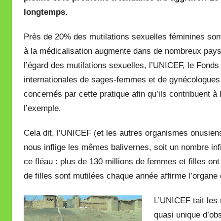
longtemps.
i
r
Près de 20% des mutilations sexuelles féminines sont
e
à la médicalisation augmente dans de nombreux pays 
i
l
l’égard des mutilations sexuelles, l’UNICEF, le
Fonds 
l
internationales de sages-femmes et de gynécologues l
e
concernés par cette pratique afin qu’ils contribuent à 
V
l’exemple.
a
l
Cela dit, l’UNICEF (et les autres organismes onusiens 
l
nous inflige les mêmes balivernes, soit un nombre inf
e
ce fléau : plus de 130 millions de femmes et filles on
t
de filles sont mutilées chaque année affirme l’organe
t
e
L’UNICEF tait les 
quasi unique d’ob