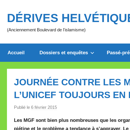
Aller
au
DÉRIVES HELVÉTIQU
contenu
(Anciennement Boulevard de l'islamisme)
Accueil
Dossiers et enquêtes
Passé-pré
JOURNÉE CONTRE LES M
L’UNICEF TOUJOURS EN
Publié le
6 février 2015
p
a
Les MGF sont bien plus nombreuses que les organis
r
piétine et le problème a tendance à s’aggraver. Le
M