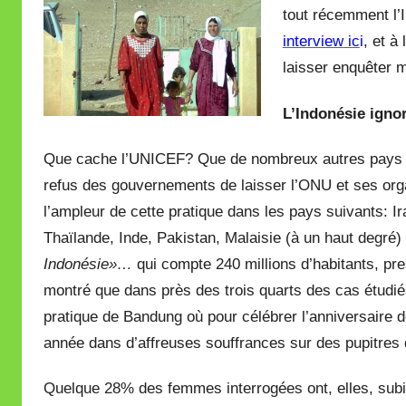
tout récemment l’I
interview
ic
i
, et à
laisser enquêter 
L’Indonésie igno
Que cache l’UNICEF? Que d
e nombreux autres pays e
refus des gouvernements de laisser l’ONU et ses org
l’ampleur de cette pratique dans les pays suivants: I
Thaïlande, Inde, Pakistan, Malaisie (à un haut degré)
Indonésie»…
qui compte 240 millions d’habitants, p
montré que dans près des trois quarts des cas étudiés
pratique de Bandung où pour célébrer l’anniversaire 
année dans d’affreuses souffrances sur des pupitres 
Quelque 28% des femmes interrogées ont, elles, subi 