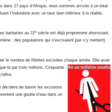
es dans 27 pays d’Afrique, nous sommes arrivés à un total
uant l’Indonésie avec un taux bien inférieur à la réalité,
e
 ces barbaries au 21
siècle est déjà proprement ahurissant.
ène : des populations qui n’excisaient pas s’y mettent)
ier le nombre de fillettes excisées chaque année. Elle
avait
e-là par trois millions. Cinquante
hiffre.
ui décident de bannir les excisions
ésentent une goutte d’eau dans un