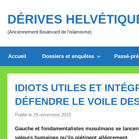
Aller
au
DÉRIVES HELVÉTIQU
contenu
(Anciennement Boulevard de l'islamisme)
Accueil
Dossiers et enquêtes
Passé-pré
IDIOTS UTILES ET INTÉ
DÉFENDRE LE VOILE DES
Publié le
29 novembre 2015
p
a
Gauche et fondamentalistes musulmans se lancen
r
valeurs humaines qu’ils piétinent allégrement.
M