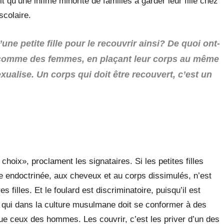
it qu’une infime minorité de familles à garder leur fille chez
scolaire.
une petite fille pour le recouvrir ainsi? De quoi ont-
les comme des femmes, en plaçant leur corps au même
xualise. Un corps qui doit être recouvert, c’est un
hoix», proclament les signataires. Si les petites filles
tte endoctrinée, aux cheveux et au corps dissimulés, n’est
es filles. Et le foulard est discriminatoire, puisqu’il est
 qui dans la culture musulmane doit se conformer à des
que ceux des hommes. Les couvrir, c’est les priver d’un des