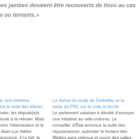
mes jambes devaient être recouverts de tissu au cas
s ou tentants.»
, une initiative
La danse du scalp de Darbellay et la
re le voile des élèves
valse du PDC sur le voile à l’école
posée, les député(e)s
Le parlement valaisan a décidé d’envoyer
oute à la refuser. Mais
une initiative au vide-ordures. Le
ntre l'islamisation et le
conseiller d’État annonce la suite des
 Jean-Luc Addor
réjouissances: autoriser le foulard des
 annoncé, il l’a fait: le
fillettes sans retenue et ouvrir des salles