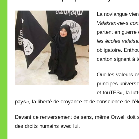
i
La novlangue vien
r
Valaisan-ne-s contr
e
partent en guerre 
i
l
les écoles valais
l
obligatoire. Entho
e
canton signent à t
V
a
Quelles valeurs o
l
principes universel
l
et touTES», la lut
e
pays», la liberté de croyance et de conscience de l’
t
t
Devant ce renversement de sens, même Orwell doit se
e
des droits humains avec lui.