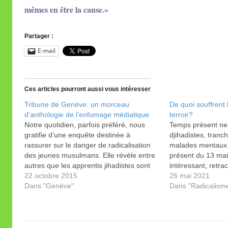
mêmes en être la cause.»
Partager :
E-mail
Ces articles pourront aussi vous intéresser
Tribune de Genève: un morceau
De quoi souffrent 
d’anthologie de l’enfumage médiatique
terroir?
Notre quotidien, parfois préféré, nous
Temps présent ne 
gratifie d’une enquête destinée à
djihadistes, tranch
rassurer sur le danger de radicalisation
malades mentaux
des jeunes musulmans. Elle révèle entre
présent du 13 mai 
autres que les apprentis jihadistes sont
intéressant, retra
en fait des humanistes.
22 octobre 2015
djihadistes suisses.
26 mai 2021
Dans "Genève"
Le 12 septembre 
Dans "Radicalism
qui veut «venger