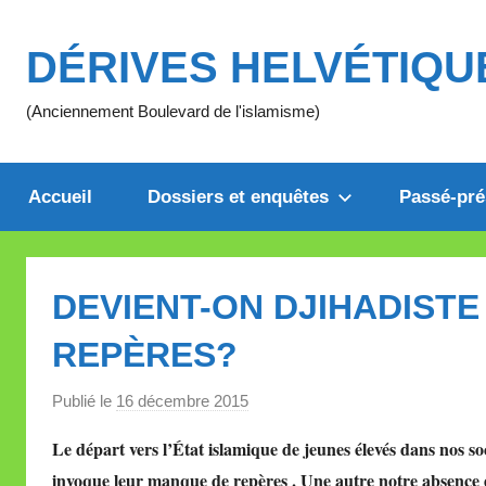
Aller
au
DÉRIVES HELVÉTIQU
contenu
(Anciennement Boulevard de l'islamisme)
Accueil
Dossiers et enquêtes
Passé-pré
DEVIENT-ON DJIHADIST
REPÈRES?
Publié le
16 décembre 2015
p
a
Le départ vers l’État islamique de jeunes élevés dans nos soc
r
invoque leur manque de repères . Une autre notre absence de
M