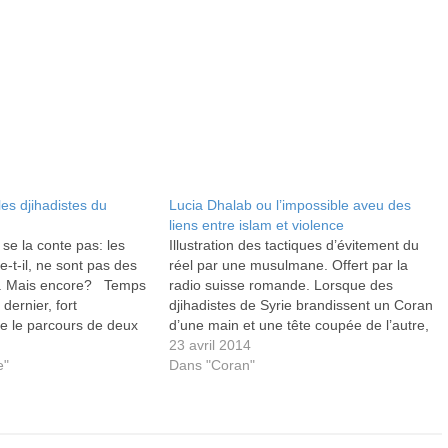
les djihadistes du
Lucia Dhalab ou l’impossible aveu des
liens entre islam et violence
se la conte pas: les
Illustration des tactiques d’évitement du
e-t-il, ne sont pas des
réel par une musulmane. Offert par la
. Mais encore? Temps
radio suisse romande. Lorsque des
dernier, fort
djihadistes de Syrie brandissent un Coran
ce le parcours de deux
d’une main et une tête coupée de l’autre,
 En fait, il sont trois.
la question se pose une nouvelle fois du
23 avril 2014
2020, un Turco-Suisse
e"
lien pouvant exister entre ces deux
Dans "Coran"
 le Prophète»…
éléments. Or, le travail de…