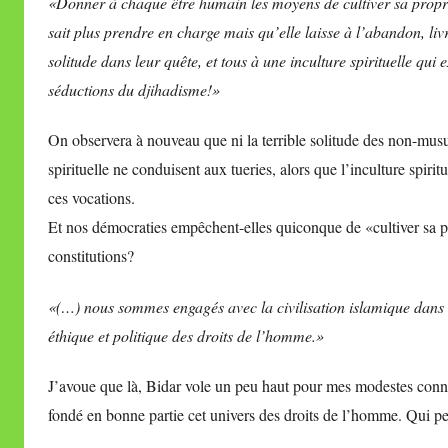
«Donner à chaque être humain les moyens de cultiver sa propre p
sait plus prendre en charge mais qu’elle laisse à l’abandon, livr
solitude dans leur quête, et tous à une inculture spirituelle qui 
séductions du djihadisme!»
On observera à nouveau que ni la terrible solitude des non-musu
spirituelle ne conduisent aux tueries, alors que l’inculture spiri
ces vocations.
Et nos démocraties empêchent-elles quiconque de «cultiver sa pro
constitutions?
«(…) nous sommes engagés avec la civilisation islamique dans le
éthique et politique des droits de l’homme.»
J’avoue que là, Bidar vole un peu haut pour mes modestes conna
fondé en bonne partie cet univers des droits de l’homme. Qui per