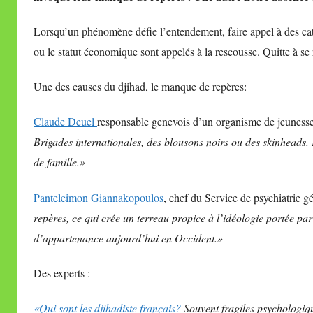
i
Lorsqu’un phénomène défie l’entendement, faire appel à des caté
r
ou le statut économique sont appelés à la rescousse. Quitte à se 
e
i
Une des causes du djihad, le manque de repères:
l
l
Claude Deuel
responsable genevois d’un organisme de jeuness
e
Brigades internationales, des blousons noirs ou des skinheads.
V
de famille.»
a
l
Panteleimon Giannakopoulos
, chef du Service de psychiatrie g
l
repères, ce qui crée un terreau propice à l’idéologie portée par 
e
t
d’appartenance aujourd’hui en Occident.»
t
Des experts :
e
«Qui sont les djihadiste français?
Souvent fragiles psychologiq