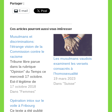
Partager :
E-mail
Ces articles pourront aussi vous intéresser
Musulmans et
discriminations:
l’étrange vision de la
Commission contre le
racisme
Les musulmans vaudois
Tribune libre parue
examinent les versets
dans la rubrique
consacrés à
"Opinion" du Temps ce
l’homosexualité
mercredi 17 octobre.
19 mars 2023
Est-il légitime de
Dans "Suisse"
s’interroger sur les
17 octobre 2018
positions de la
Dans "Femmes"
Commission fédérale
Opération intox sur le
contre le racisme
voile à Fribourg
(CFR)? C’est le cas de
Ce texte a été publié
nombreux citoyens,