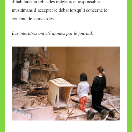
d’habitude au refus des religieux et responsables
i
musulmans d’accepter le débat lorsqu’il concerne le
r
e
contenu de leurs textes.
i
Les intertitres ont été ajoutés par le journal.
l
l
e
V
a
l
l
e
t
t
e