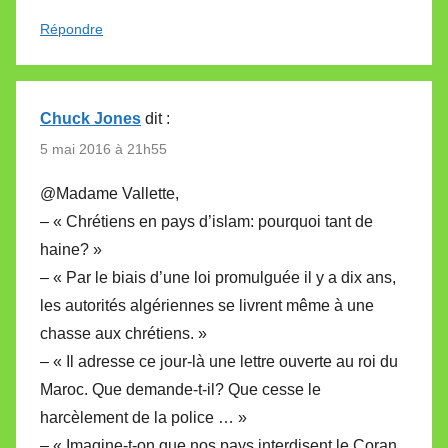
Répondre
Chuck Jones
dit :
5 mai 2016 à 21h55
@Madame Vallette,
– « Chrétiens en pays d’islam: pourquoi tant de
haine? »
– « Par le biais d’une loi promulguée il y a dix ans,
les autorités algériennes se livrent même à une
chasse aux chrétiens. »
– « Il adresse ce jour-là une lettre ouverte au roi du
Maroc. Que demande-t-il? Que cesse le
harcèlement de la police … »
– « Imagine-t-on que nos pays interdisent le Coran