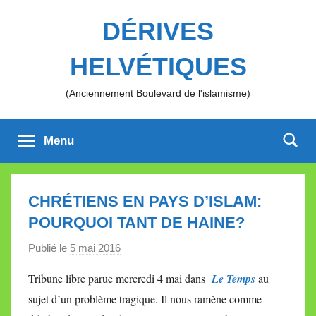
Aller
DÉRIVES
au
contenu
HELVÉTIQUES
(Anciennement Boulevard de l'islamisme)
Menu
CHRÉTIENS EN PAYS D’ISLAM:
POURQUOI TANT DE HAINE?
Publié le
5 mai 2016
p
a
Tribune libre parue mercredi 4 mai dans
Le Temps
au
r
sujet d’un problème tragique. Il nous ramène comme
M