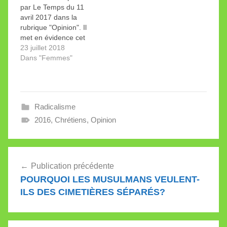
par Le Temps du 11
dont je fais partie. La
avril 2017 dans la
première interrogation
rubrique "Opinion". Il
concerne sa mission
met en évidence cet
centrale: lutter contre
extraordinaire
23 juillet 2018
les discriminations.
renversement: les
Dans "Femmes"
Ce…
services d'intégration
n'ont pas pour but
d'intégrer les femmes
musulmanes à nos
Radicalisme
valeurs, mais d'intégrer
le reste de la population
2016
,
Chrétiens
,
Opinion
aux leurs.
Navigation
Publication précédente
de
POURQUOI LES MUSULMANS VEULENT-
l’article
ILS DES CIMETIÈRES SÉPARÉS?