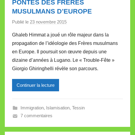
PONTES DES FRÈRES
e
MUSULMANS D’EUROPE
Publié le
23 novembre 2015
p
a
Ghaleb Himmat a joué un rôle majeur dans la
r
propagation de l’idéologie des Frères musulmans
M
en Europe. Il poursuit son œuvre depuis une
i
dizaine d’années à Lugano. Le « Trouble-Fête »
r
Giorgio Ghiringhelli révèle son parcours.
e
i
l
Continuer la lecture
l
e
Immigration
,
Islamisation
,
Tessin
V
7 commentaires
a
l
l