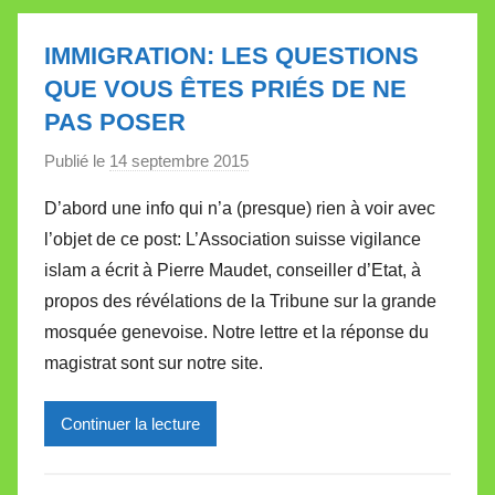
l
l
IMMIGRATION: LES QUESTIONS
e
QUE VOUS ÊTES PRIÉS DE NE
t
PAS POSER
t
e
Publié le
14 septembre 2015
p
a
D’abord une info qui n’a (presque) rien à voir avec
r
l’objet de ce post: L’Association suisse vigilance
M
islam a écrit à Pierre Maudet, conseiller d’Etat, à
i
propos des révélations de la Tribune sur la grande
r
mosquée genevoise. Notre lettre et la réponse du
e
i
magistrat sont sur notre site.
l
l
Continuer la lecture
e
V