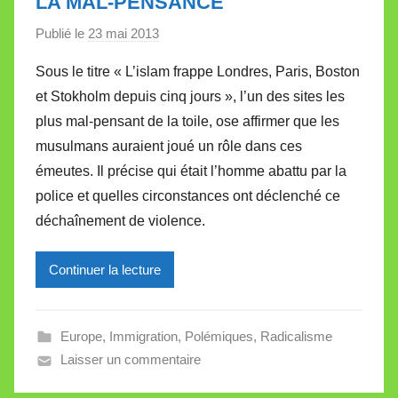
LA MAL-PENSANCE
t
Publié le
23 mai 2013
p
t
a
e
Sous le titre « L’islam frappe Londres, Paris, Boston
r
et Stokholm depuis cinq jours », l’un des sites les
M
plus mal-pensant de la toile, ose affirmer que les
i
musulmans auraient joué un rôle dans ces
r
émeutes. Il précise qui était l’homme abattu par la
e
i
police et quelles circonstances ont déclenché ce
l
déchaînement de violence.
l
e
Continuer la lecture
V
a
l
Europe
,
Immigration
,
Polémiques
,
Radicalisme
l
Laisser un commentaire
e