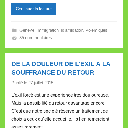
l
l
Continuer la lecture
e
V
a
Genève
,
Immigration
,
Islamisation
,
Polémiques
l
35 commentaires
l
e
t
DE LA DOULEUR DE L’EXIL À LA
t
SOUFFRANCE DU RETOUR
e
Publié le
27 juillet 2015
p
a
L’exil forcé est une expérience très douloureuse.
r
Mais la possibilité du retour davantage encore.
M
C’est que notre société réserve un traitement de
i
choix à ceux qu’elle accueille. Ils l’en remercient
r
assez rarement.
e