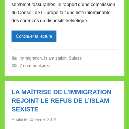
semblent rassurantes, le rapport d’une commission
M
du Conseil de l’Europe fait une liste interminable
i
des carences du dispositif helvétique.
r
e
Continuer la lecture
i
l
l
Immigration
,
Islamisation
,
Suisse
e
7 commentaires
V
a
l
l
LA MAÎTRISE DE L’IMMIGRATION
e
REJOINT LE REFUS DE L’ISLAM
t
SEXISTE
t
e
Publié le
10 février 2014
p
a