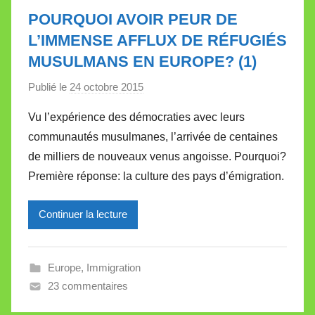
e
POURQUOI AVOIR PEUR DE
t
L’IMMENSE AFFLUX DE RÉFUGIÉS
t
MUSULMANS EN EUROPE? (1)
e
Publié le
24 octobre 2015
p
a
Vu l’expérience des démocraties avec leurs
r
communautés musulmanes, l’arrivée de centaines
M
de milliers de nouveaux venus angoisse. Pourquoi?
i
Première réponse: la culture des pays d’émigration.
r
e
Continuer la lecture
i
l
l
Europe
,
Immigration
e
23 commentaires
V
a