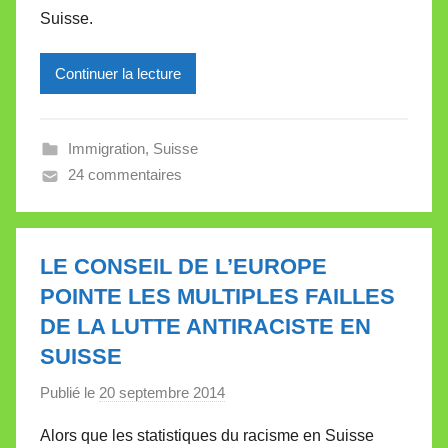
Suisse.
r
e
Continuer la lecture
i
l
l
Immigration
,
Suisse
e
24 commentaires
V
a
l
l
LE CONSEIL DE L’EUROPE
e
POINTE LES MULTIPLES FAILLES
t
DE LA LUTTE ANTIRACISTE EN
t
SUISSE
e
Publié le
20 septembre 2014
p
a
Alors que les statistiques du racisme en Suisse
r