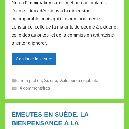
Non à l’immigration sans fin et non au foulard à
r
l’école : deux décisions à la dimension
M
incomparable, mais qui illustrent une même
i
constance, celle de la majorité du peuple à exiger et
r
celle des autorités -et de la commission antiraciste-
e
i
à tenter d’ignorer.
l
l
Continuer la lecture
e
V
a
Immigration
,
Suisse
,
Voile burka niqab etc
l
4 commentaires
l
e
t
ÉMEUTES EN SUÈDE, LA
t
BIENPENSANCE À LA
e