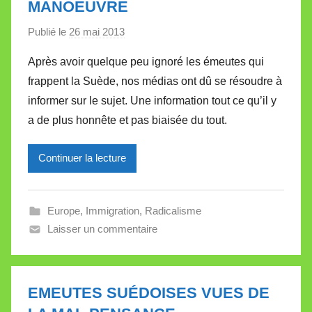
MANOEUVRE
Publié le
26 mai 2013
p
a
Après avoir quelque peu ignoré les émeutes qui
r
frappent la Suède, nos médias ont dû se résoudre à
M
informer sur le sujet. Une information tout ce qu’il y
i
a de plus honnête et pas biaisée du tout.
r
e
Continuer la lecture
i
l
l
Europe
,
Immigration
,
Radicalisme
e
Laisser un commentaire
V
a
l
l
EMEUTES SUÉDOISES VUES DE
e