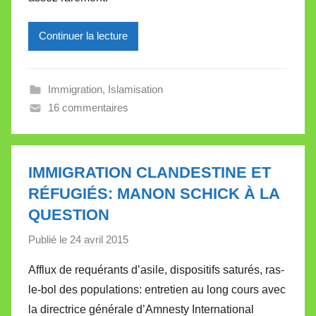
i
l
Continuer la lecture
l
e
Immigration
,
Islamisation
V
16 commentaires
a
l
l
e
IMMIGRATION CLANDESTINE ET
t
RÉFUGIÉS: MANON SCHICK À LA
t
QUESTION
e
Publié le
24 avril 2015
p
a
Afflux de requérants d’asile, dispositifs saturés, ras-
r
le-bol des populations: entretien au long cours avec
M
la directrice générale d’Amnesty International
i