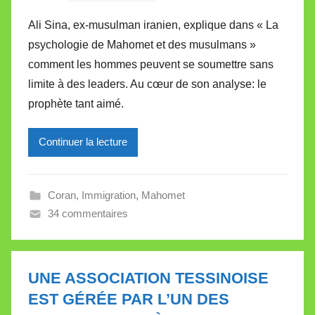
a
Ali Sina, ex-musulman iranien, explique dans « La
r
psychologie de Mahomet et des musulmans »
M
comment les hommes peuvent se soumettre sans
i
limite à des leaders. Au cœur de son analyse: le
r
prophète tant aimé.
e
i
l
Continuer la lecture
l
e
Coran
,
Immigration
,
Mahomet
V
34 commentaires
a
l
l
e
UNE ASSOCIATION TESSINOISE
t
EST GÉRÉE PAR L’UN DES
t