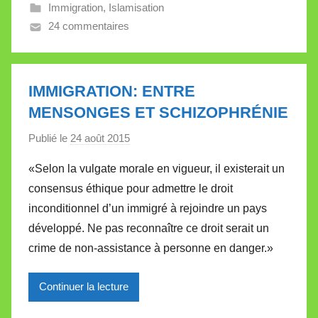
a
Immigration
,
Islamisation
l
24 commentaires
l
e
t
IMMIGRATION: ENTRE
t
MENSONGES ET SCHIZOPHRÉNIE
e
Publié le
24 août 2015
p
a
«Selon la vulgate morale en vigueur, il existerait un
r
consensus éthique pour admettre le droit
M
inconditionnel d’un immigré à rejoindre un pays
i
développé. Ne pas reconnaître ce droit serait un
r
crime de non-assistance à personne en danger.»
e
i
l
Continuer la lecture
l