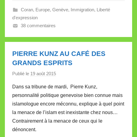
e
Coran
,
Europe
,
Genève
,
Immigration
,
Liberté
V
d'expression
a
38 commentaires
l
l
e
t
PIERRE KUNZ AU CAFÉ DES
t
GRANDS ESPRITS
e
Publié le
19 août 2015
p
a
Dans sa tribune de mardi, Pierre Kunz,
r
personnalité politique genevoise bien connue mais
M
islamologue encore méconnu, explique à quel point
i
la menace de l’islam est inexistante chez nous…
r
Contrairement à la menace de ceux qui le
e
i
dénoncent.