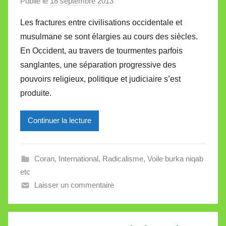
Publié le
18 septembre 2013
p
a
Les fractures entre civilisations occidentale et
r
musulmane se sont élargies au cours des siècles.
M
En Occident, au travers de tourmentes parfois
i
sanglantes, une séparation progressive des
r
pouvoirs religieux, politique et judiciaire s’est
e
i
produite.
l
l
Continuer la lecture
e
V
a
Coran
,
International
,
Radicalisme
,
Voile burka niqab
l
etc
l
Laisser un commentaire
e
t
t