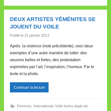
l
e
t
DEUX ARTISTES YÉMÉNITES SE
t
JOUENT DU VOILE
e
Publié le
21 janvier 2013
p
a
Après la violence (note précédente), voici deux
r
exemples d’une autre manière de lutter: des
M
oeuvres belles et fortes, des protestation
i
exprimées par l’art, l’inspiration, l’humour. Par le
r
texte et la photo.
e
i
l
Continuer la lecture
l
e
Femmes
,
International
,
Voile burka niqab etc
V