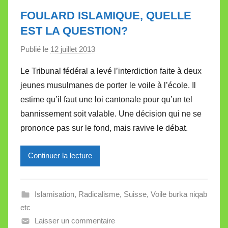
e
FOULARD ISLAMIQUE, QUELLE
t
EST LA QUESTION?
t
e
Publié le
12 juillet 2013
p
a
Le Tribunal fédéral a levé l’interdiction faite à deux
r
jeunes musulmanes de porter le voile à l’école. Il
M
estime qu’il faut une loi cantonale pour qu’un tel
i
bannissement soit valable. Une décision qui ne se
r
prononce pas sur le fond, mais ravive le débat.
e
i
l
Continuer la lecture
l
e
Islamisation
,
Radicalisme
,
Suisse
,
Voile burka niqab
V
etc
a
Laisser un commentaire
l