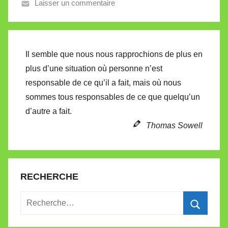
Laisser un commentaire
a
l
l
e
Il semble que nous nous rapprochions de plus en
t
plus d’une situation où personne n’est
t
responsable de ce qu’il a fait, mais où nous
e
sommes tous responsables de ce que quelqu’un
d’autre a fait.
Thomas Sowell
RECHERCHE
Recherche
pour
Recherc
: