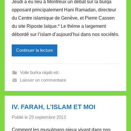
Jeudi a eu lieu à Montreux un débat sur la burqa
r
opposant principalement Hani Ramadan, directeur
M
du Centre islamique de Genève, et Pierre Cassen
i
du site Riposte laïque.* Le thème a largement
r
débordé sur l’islam d’aujourd’hui dans nos sociétés.
e
i
l
Continuer la lecture
l
e
Voile burka niqab etc
V
Laisser un commentaire
a
l
l
e
IV. FARAH, L’ISLAM ET MOI
t
Publié le
29 septembre 2013
p
t
a
e
Comment les musulmans pieux vivant dans nos