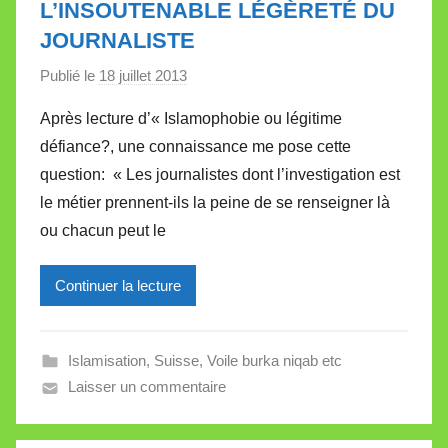
L’INSOUTENABLE LÉGÈRETÉ DU
e
JOURNALISTE
Publié le
18 juillet 2013
p
a
Après lecture d’« Islamophobie ou légitime
r
défiance?, une connaissance me pose cette
M
question: « Les journalistes dont l’investigation est
i
le métier prennent-ils la peine de se renseigner là
r
ou chacun peut le
e
i
l
Continuer la lecture
l
e
Islamisation
,
Suisse
,
Voile burka niqab etc
V
Laisser un commentaire
a
l
l