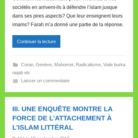
r
sociétés en arrivent-ils à défendre l’islam jusque
M
dans ses pires aspects? Que leur enseignent leurs
i
imams? Farah m’a donné une partie de la réponse.
r
e
Continuer la lecture
i
l
l
Coran
,
Genève
,
Mahomet
,
Radicalisme
,
Voile burka
e
niqab etc
V
Laisser un commentaire
a
l
l
e
III. UNE ENQUÊTE MONTRE LA
t
FORCE DE L’ATTACHEMENT À
t
L’ISLAM LITTÉRAL
e