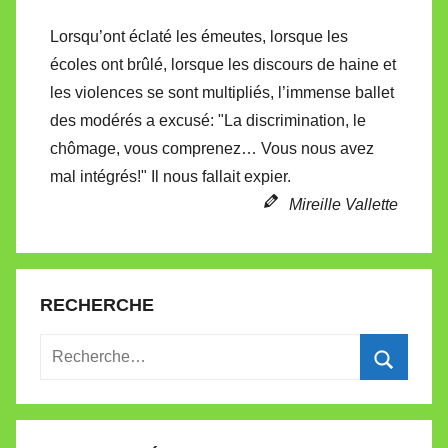
t
Lorsqu’ont éclaté les émeutes, lorsque les
t
écoles ont brûlé, lorsque les discours de haine et
e
les violences se sont multipliés, l’immense ballet
des modérés a excusé: "La discrimination, le
chômage, vous comprenez… Vous nous avez
mal intégrés!" Il nous fallait expier.
Mireille Vallette
RECHERCHE
Recherche
pour
Recherc
: