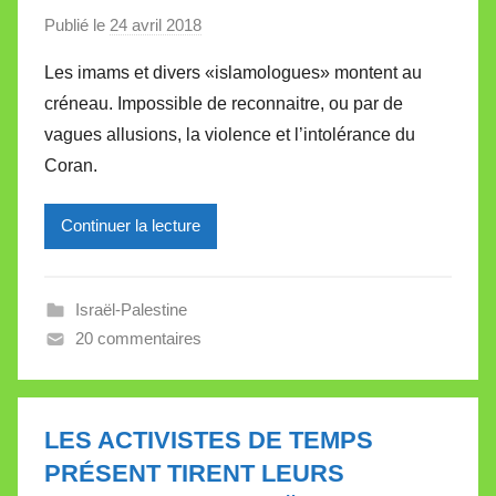
Publié le
24 avril 2018
p
a
Les imams et divers «islamologues» montent au
r
créneau. Impossible de reconnaitre, ou par de
M
vagues allusions, la violence et l’intolérance du
i
Coran.
r
e
Continuer la lecture
i
l
l
Israël-Palestine
e
20 commentaires
V
a
l
l
LES ACTIVISTES DE TEMPS
e
PRÉSENT TIRENT LEURS
t