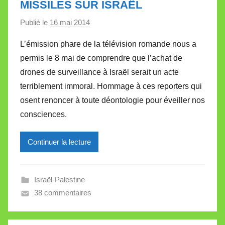
MISSILES SUR ISRAËL
t
e
Publié le
16 mai 2014
p
a
L’émission phare de la télévision romande nous a
r
permis le 8 mai de comprendre que l’achat de
M
drones de surveillance à Israël serait un acte
i
terriblement immoral. Hommage à ces reporters qui
r
osent renoncer à toute déontologie pour éveiller nos
e
i
consciences.
l
l
Continuer la lecture
e
V
a
Israël-Palestine
l
38 commentaires
l
e