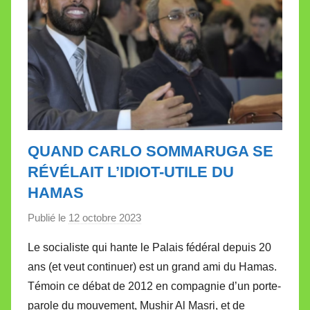
QUAND CARLO SOMMARUGA SE
RÉVÉLAIT L’IDIOT-UTILE DU
HAMAS
Publié le
12 octobre 2023
p
a
Le socialiste qui hante le Palais fédéral depuis 20
r
ans (et veut continuer) est un grand ami du Hamas.
M
Témoin ce débat de 2012 en compagnie d’un porte-
i
parole du mouvement, Mushir Al Masri, et de
r