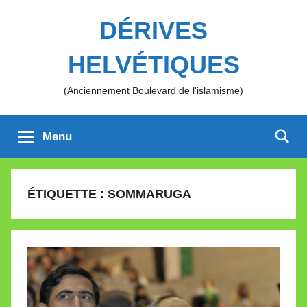
Aller
DÉRIVES
au
contenu
HELVÉTIQUES
(Anciennement Boulevard de l'islamisme)
Menu
ÉTIQUETTE :
SOMMARUGA