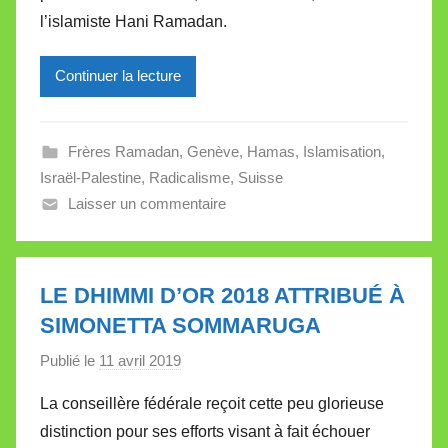
l’islamiste Hani Ramadan.
e
i
l
Continuer la lecture
l
e
Frères Ramadan
,
Genève
,
Hamas
,
Islamisation
,
V
Israël-Palestine
,
Radicalisme
,
Suisse
a
Laisser un commentaire
l
l
e
t
LE DHIMMI D’OR 2018 ATTRIBUÉ À
t
SIMONETTA SOMMARUGA
e
Publié le
11 avril 2019
p
a
La conseillère fédérale reçoit cette peu glorieuse
r
distinction pour ses efforts visant à fait échouer
M