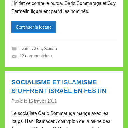
l’initiative contre la burqa. Carlo Sommaruga et Guy
i
Parmelin figuraient parmi les nominés.
r
e
Continuer la lecture
i
l
l
Islamisation
,
Suisse
e
12 commentaires
V
a
l
l
SOCIALISME ET ISLAMISME
e
S’OFFRENT ISRAËL EN FESTIN
t
Publié le
16 janvier 2012
p
t
a
e
Le socialiste Carlo Sommaruga mange avec les
r
loups, Hani Ramadan, champion de la haine des
M