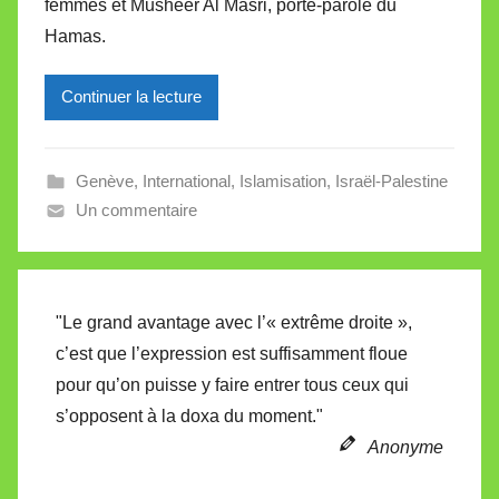
femmes et Musheer Al Masri, porte-parole du
i
Hamas.
r
e
Continuer la lecture
i
l
l
Genève
,
International
,
Islamisation
,
Israël-Palestine
e
Un commentaire
V
a
l
l
"Le grand avantage avec l’« extrême droite »,
e
c’est que l’expression est suffisamment floue
t
pour qu’on puisse y faire entrer tous ceux qui
t
s’opposent à la doxa du moment."
e
Anonyme