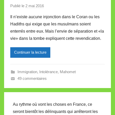
Publié le
2 mai 2016
p
a
Il n’existe aucune injonction dans le Coran ou les
r
Hadiths qui exige que les musulmans soient
M
enterrés entre eux. Mais l’envie de séparation et «la
i
vie» dans la tombe expliquent cette revendication.
r
e
Continuer la lecture
i
l
l
Immigration
,
Intolérance
,
Mahomet
e
49 commentaires
V
a
l
l
Au rythme où vont les choses en France, ce
e
seront bientôt les délinquants qui arrêteront les
t