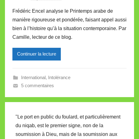
a
Frédéric Encel analyse le Printemps arabe de
r
manière rigoureuse et pondérée, faisant appel aussi
M
bien à l’histoire qu’à la situation contemporaine. Par
i
Camille, lecteur de ce blog.
r
e
Continuer la lecture
i
l
l
International
,
Intolérance
e
5 commentaires
V
a
l
l
"Le port en public du foulard, et particulièrement
e
du niqab, est le premier signe, non de la
t
soumission à Dieu, mais de la soumission aux
t