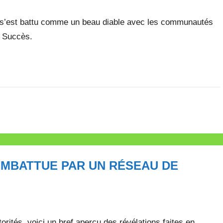
, s’est battu comme un beau diable avec les communautés
. Succès.
OMBATTUE PAR UN RÉSEAU DE
orités, voici un bref aperçu des révélations faites en