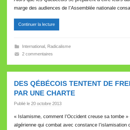
r
e
marge des audiences de l’Assemblée nationale consacré
M
i
Continuer la lecture
r
e
i
International
,
Radicalisme
l
2 commentaires
l
e
V
a
DES QÉBÉCOIS TENTENT DE FREI
l
PAR UNE CHARTE
l
e
Publié le
20 octobre 2013
p
t
a
t
« Islamisme, comment l’Occident creuse sa tombe » es
r
e
algérienne qui combat avec constance l’islamisation 
M