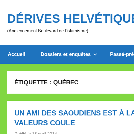
Aller
au
DÉRIVES HELVÉTIQU
contenu
(Anciennement Boulevard de l'islamisme)
Accueil
Dossiers et enquêtes
Passé-pré
ÉTIQUETTE :
QUÉBEC
UN AMI DES SAOUDIENS EST À L
VALEURS COULE
Publié le
15 avril 2014
p