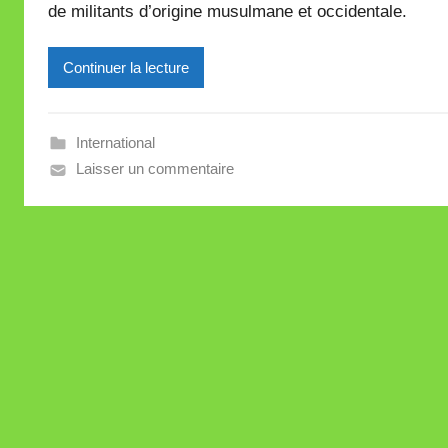
de militants d’origine musulmane et occidentale.
i
r
e
Continuer la lecture
i
l
l
International
e
Laisser un commentaire
V
a
l
l
e
t
t
e