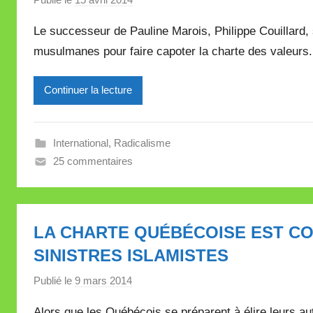
a
Le successeur de Pauline Marois, Philippe Couillard
r
musulmanes pour faire capoter la charte des valeurs
M
i
Continuer la lecture
r
e
i
International
,
Radicalisme
l
25 commentaires
l
e
V
a
LA CHARTE QUÉBÉCOISE EST C
l
SINISTRES ISLAMISTES
l
e
Publié le
9 mars 2014
p
t
a
t
Alors que les Québécois se préparent à élire leurs aut