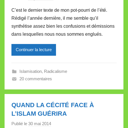
a
C’est le dernier texte de mon pot-pourri de l’été.
r
Rédigé l’année dernière, il me semble qu’il
M
synthétise assez bien les confusions et démissions
i
dans lesquelles nous nous sommes englués.
r
e
Continuer la lecture
i
l
l
Islamisation
,
Radicalisme
e
20 commentaires
V
a
l
l
QUAND LA CÉCITÉ FACE À
e
L’ISLAM GUÉRIRA
t
Publié le
30 mai 2014
p
t