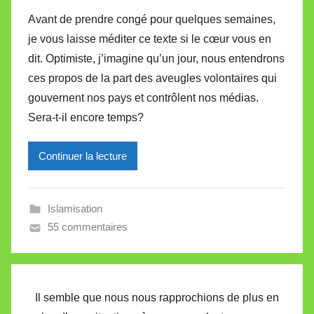
a
e
Avant de prendre congé pour quelques semaines,
r
je vous laisse méditer ce texte si le cœur vous en
M
dit. Optimiste, j’imagine qu’un jour, nous entendrons
i
ces propos de la part des aveugles volontaires qui
r
gouvernent nos pays et contrôlent nos médias.
e
i
Sera-t-il encore temps?
l
l
Continuer la lecture
e
V
a
Islamisation
l
55 commentaires
l
e
t
Il semble que nous nous rapprochions de plus en
t