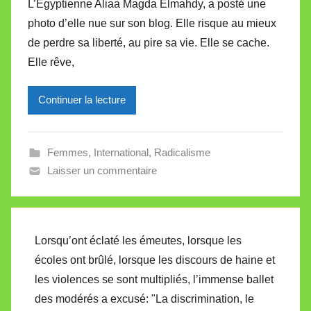
L’Egyptienne Aliaa Magda Elmahdy, a posté une
r
photo d’elle nue sur son blog. Elle risque au mieux
M
de perdre sa liberté, au pire sa vie. Elle se cache.
i
Elle rêve,
r
e
Continuer la lecture
i
l
l
Femmes
,
International
,
Radicalisme
e
Laisser un commentaire
V
a
l
l
Lorsqu’ont éclaté les émeutes, lorsque les
e
écoles ont brûlé, lorsque les discours de haine et
t
les violences se sont multipliés, l’immense ballet
t
des modérés a excusé: "La discrimination, le
e