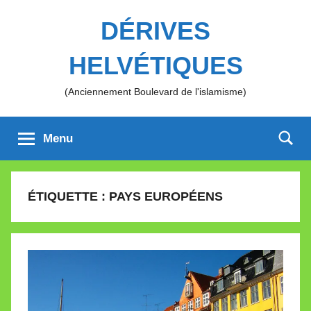
Aller
DÉRIVES
au
contenu
HELVÉTIQUES
(Anciennement Boulevard de l'islamisme)
Menu
ÉTIQUETTE :
PAYS EUROPÉENS