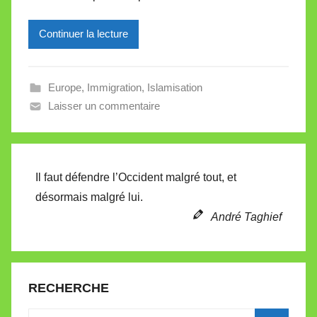
e
Continuer la lecture
i
l
l
Europe
,
Immigration
,
Islamisation
e
Laisser un commentaire
V
a
l
l
Il faut défendre l’Occident malgré tout, et
e
désormais malgré lui.
t
André Taghief
t
e
RECHERCHE