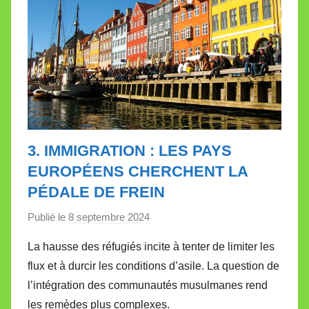
3. IMMIGRATION : LES PAYS
EUROPÉENS CHERCHENT LA
PÉDALE DE FREIN
Publié le
8 septembre 2024
p
a
La hausse des réfugiés incite à tenter de limiter les
r
flux et à durcir les conditions d’asile. La question de
M
l’intégration des communautés musulmanes rend
i
les remèdes plus complexes.
r