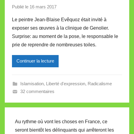
Publié le
16 mars 2017
p
a
Le peintre Jean-Blaise Evêquoz était invité à
r
exposer ses œuvres à la clinique de Genolier.
M
Surprise: au moment de la pose, le responsable le
i
prie de reprendre de nombreuses toiles.
r
e
Continuer la lecture
i
l
l
Islamisation
,
Liberté d'expression
,
Radicalisme
e
32 commentaires
V
a
l
l
Au rythme où vont les choses en France, ce
e
seront bientôt les délinquants qui arrêteront les
t