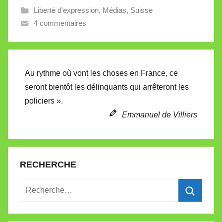
Liberté d'expression
,
Médias
,
Suisse
e
4 commentaires
V
a
l
l
Au rythme où vont les choses en France, ce
e
seront bientôt les délinquants qui arrêteront les
t
policiers ».
t
e
Emmanuel de Villiers
RECHERCHE
Recherche
pour
Recherc
: