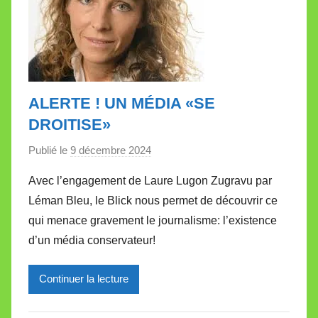
ALERTE ! UN MÉDIA «SE
DROITISE»
Publié le
9 décembre 2024
p
a
Avec l’engagement de Laure Lugon Zugravu par
r
Léman Bleu, le Blick nous permet de découvrir ce
M
qui menace gravement le journalisme: l’existence
i
d’un média conservateur!
r
e
Continuer la lecture
i
l
l