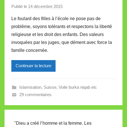
Publié le
14 décembre 2015
p
a
Le foulard des filles à l’école ne pose pas de
r
problème, soyons tolérants et respectons la liberté
M
religieuse et les droit des enfants. Des valeurs
i
invoquées par les juges, que dément avec force la
r
famille concernée.
e
i
l
Continuer la lecture
l
e
Islamisation
,
Suisse
,
Voile burka niqab etc
V
29 commentaires
a
l
l
e
"Dieu a créé l’homme et la femme. Les
t