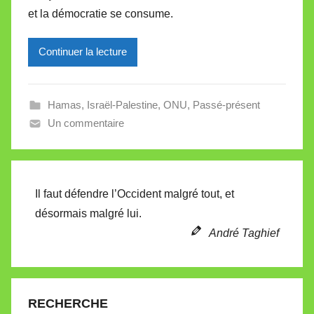
i
et la démocratie se consume.
l
l
Continuer la lecture
e
V
a
Hamas
,
Israël-Palestine
,
ONU
,
Passé-présent
l
Un commentaire
l
e
t
Il faut défendre l’Occident malgré tout, et
t
désormais malgré lui.
e
André Taghief
RECHERCHE