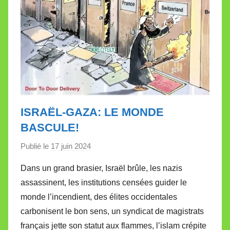
ISRAËL-GAZA: LE MONDE
BASCULE!
Publié le
17 juin 2024
p
a
Dans un grand brasier, Israël brûle, les nazis
r
assassinent, les institutions censées guider le
M
monde l’incendient, des élites occidentales
i
carbonisent le bon sens, un syndicat de magistrats
r
français jette son statut aux flammes, l’islam crépite
e