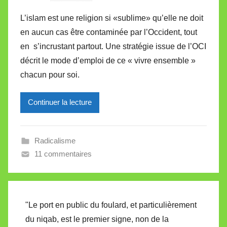
a
L’islam est une religion si «sublime» qu’elle ne doit
r
en aucun cas être contaminée par l’Occident, tout
M
en s’incrustant partout. Une stratégie issue de l’OCI
i
décrit le mode d’emploi de ce « vivre ensemble »
r
chacun pour soi.
e
i
l
Continuer la lecture
l
e
Radicalisme
V
11 commentaires
a
l
l
e
"Le port en public du foulard, et particulièrement
t
du niqab, est le premier signe, non de la
t