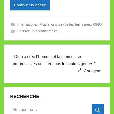
Continuer la lecture
e
i
l
International
,
Mutilations sexuelles féminines
,
ONU
l
Laisser un commentaire
e
V
a
l
"Dieu a créé l’homme et la femme. Les
l
progressistes ont créé tous les autres genres."
e
Anonyme
t
t
e
RECHERCHE
Recherche