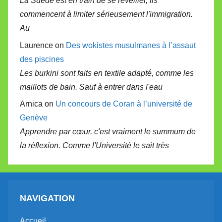
La Suède est en train de se réveiller, ils
commencent à limiter sérieusement l'immigration.
Au
Laurence on
Des wokistes musulmanes à l’assaut
des piscines
Les burkini sont faits en textile adapté, comme les
maillots de bain. Sauf à entrer dans l'eau
Arnica on
Un concours de Coran à l’université de
Genève
Apprendre par cœur, c'est vraiment le summum de
la réflexion. Comme l'Université le sait très
NAVIGATION
Accueil