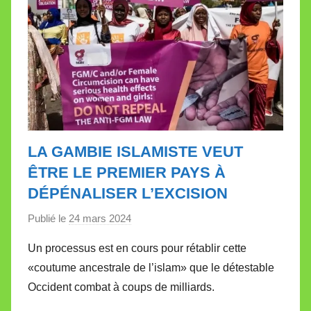
LA GAMBIE ISLAMISTE VEUT
ÊTRE LE PREMIER PAYS À
DÉPÉNALISER L’EXCISION
Publié le
24 mars 2024
p
a
Un processus est en cours pour rétablir cette
r
«coutume ancestrale de l’islam» que le détestable
M
Occident combat à coups de milliards.
i
r