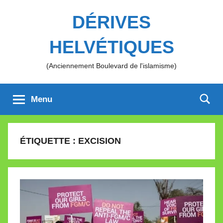
Aller
DÉRIVES
au
contenu
HELVÉTIQUES
(Anciennement Boulevard de l'islamisme)
Menu
ÉTIQUETTE :
EXCISION