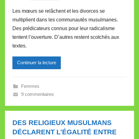
a
Les mœurs se relâchent et les divorces se
r
multiplient dans les communautés musulmanes.
M
Des prédicateurs connus pour leur radicalisme
i
tentent l’ouverture. D’autres restent scotchés aux
r
textes.
e
i
l
Continuer la lecture
l
e
Femmes
V
9 commentaires
a
l
l
e
DES RELIGIEUX MUSULMANS
t
DÉCLARENT L’ÉGALITÉ ENTRE
t