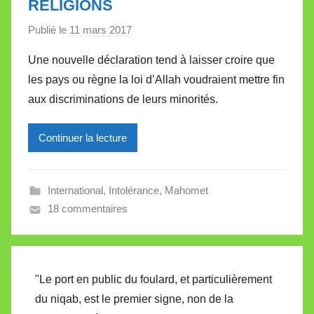
RELIGIONS
e
Publié le
11 mars 2017
p
a
Une nouvelle déclaration tend à laisser croire que
r
les pays ou règne la loi d’Allah voudraient mettre fin
M
aux discriminations de leurs minorités.
i
r
Continuer la lecture
e
i
l
International
,
Intolérance
,
Mahomet
l
18 commentaires
e
V
a
l
"Le port en public du foulard, et particulièrement
l
du niqab, est le premier signe, non de la
e