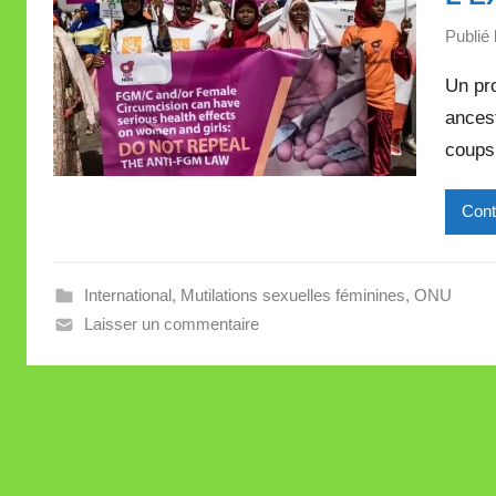
Publié 
Un pr
ancest
coups 
Cont
International
,
Mutilations sexuelles féminines
,
ONU
Laisser un commentaire