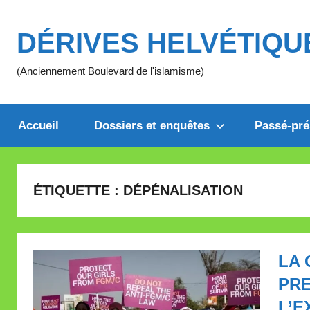
Aller
au
DÉRIVES HELVÉTIQU
contenu
(Anciennement Boulevard de l'islamisme)
Accueil
Dossiers et enquêtes
Passé-pré
ÉTIQUETTE :
DÉPÉNALISATION
LA 
PRE
L’E