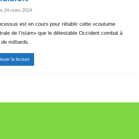
le
24 mars 2024
p
a
ocessus est en cours pour rétablir cette «coutume
r
rale de l’islam» que le détestable Occident combat à
M
de milliards.
i
r
e
inuer la lecture
i
l
l
e
V
a
l
l
e