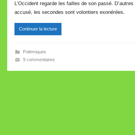
L’Occident regarde les failles de son passé. D’autres
r
accusé, les secondes sont volontiers exonérées.
M
i
Continuer la lecture
r
e
i
Polémiques
l
9 commentaires
l
e
V
a
l
l
e
t
t
e