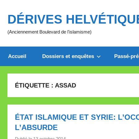
Aller
au
DÉRIVES HELVÉTIQU
contenu
(Anciennement Boulevard de l'islamisme)
Accueil
Dossiers et enquêtes
Passé-pré
ÉTIQUETTE :
ASSAD
ÉTAT ISLAMIQUE ET SYRIE: L’O
L’ABSURDE
Publié le
13 octobre 2014
p