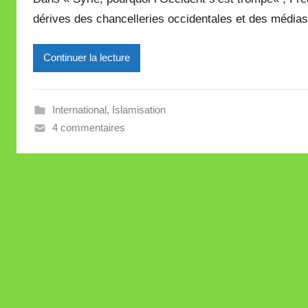
r
e
dérives des chancelleries occidentales et des média
M
i
Continuer la lecture
r
e
i
International
,
Islamisation
l
4 commentaires
l
e
V
a
l
l
e
t
t
e