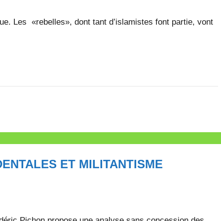
que. Les «rebelles», dont tant d’islamistes font partie, vont
DENTALES ET MILITANTISME
rédéric Pichon propose une analyse sans concession des