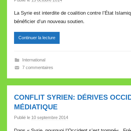
a
La Syrie est interdite de coalition contre l’État Islami
r
bénéficier d’un nouveau soutien.
M
i
Continuer la lecture
r
e
i
International
l
7 commentaires
l
e
V
a
CONFLIT SYRIEN: DÉRIVES OCCI
l
MÉDIATIQUE
l
e
Publié le
10 septembre 2014
p
t
a
t
Dans « Syrie, pourquoi l’Occident s’est trompé« , F