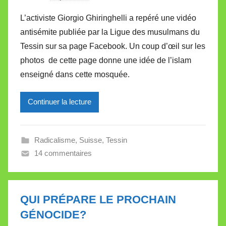
a
L’activiste Giorgio Ghiringhelli a repéré une vidéo
r
antisémite publiée par la Ligue des musulmans du
M
Tessin sur sa page Facebook. Un coup d’œil sur les
i
photos de cette page donne une idée de l’islam
r
enseigné dans cette mosquée.
e
i
l
Continuer la lecture
l
e
Radicalisme
,
Suisse
,
Tessin
V
14 commentaires
a
l
l
e
QUI PRÉPARE LE PROCHAIN
t
GÉNOCIDE?
t