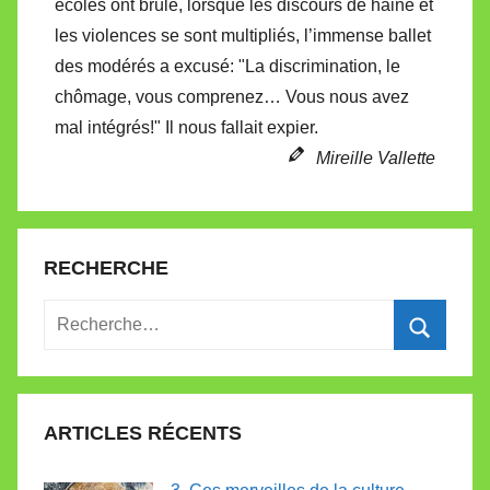
écoles ont brûlé, lorsque les discours de haine et
t
les violences se sont multipliés, l’immense ballet
e
des modérés a excusé: "La discrimination, le
chômage, vous comprenez… Vous nous avez
mal intégrés!" Il nous fallait expier.
Mireille Vallette
RECHERCHE
Recherche
pour
Recherc
:
ARTICLES RÉCENTS