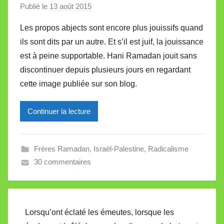
e
Publié le
13 août 2015
p
a
Les propos abjects sont encore plus jouissifs quand
r
ils sont dits par un autre. Et s’il est juif, la jouissance
M
est à peine supportable. Hani Ramadan jouit sans
i
discontinuer depuis plusieurs jours en regardant
r
cette image publiée sur son blog.
e
i
l
Continuer la lecture
l
e
Frères Ramadan
,
Israël-Palestine
,
Radicalisme
V
30 commentaires
a
l
l
e
Lorsqu’ont éclaté les émeutes, lorsque les
t