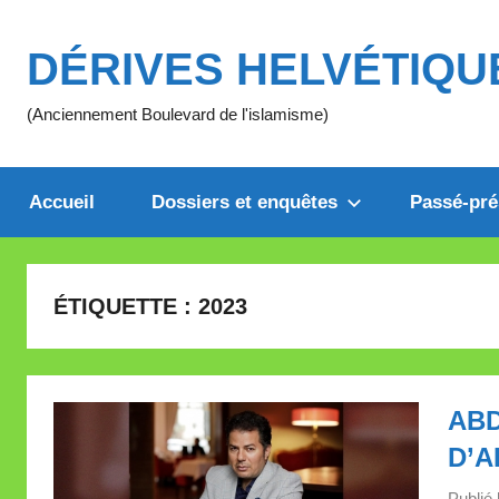
Aller
au
DÉRIVES HELVÉTIQU
contenu
(Anciennement Boulevard de l'islamisme)
Accueil
Dossiers et enquêtes
Passé-pré
ÉTIQUETTE :
2023
ABD
D’
Publié 