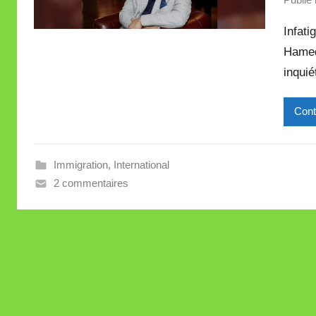
Infati
Hamed
inquié
Cont
Immigration
,
International
2 commentaires