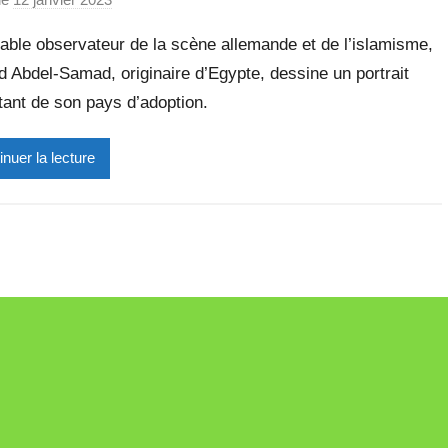
a
gable observateur de la scène allemande et de l’islamisme,
r
 Abdel-Samad, originaire d’Egypte, dessine un portrait
M
tant de son pays d’adoption.
i
r
e
inuer la lecture
i
l
l
e
V
a
l
l
e
t
t