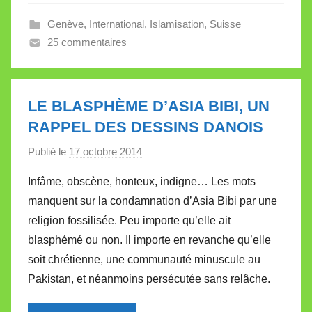
V
a
Genève
,
International
,
Islamisation
,
Suisse
l
25 commentaires
l
e
t
LE BLASPHÈME D’ASIA BIBI, UN
t
RAPPEL DES DESSINS DANOIS
e
Publié le
17 octobre 2014
p
a
Infâme, obscène, honteux, indigne… Les mots
r
manquent sur la condamnation d’Asia Bibi par une
M
religion fossilisée. Peu importe qu’elle ait
i
blasphémé ou non. Il importe en revanche qu’elle
r
soit chrétienne, une communauté minuscule au
e
i
Pakistan, et néanmoins persécutée sans relâche.
l