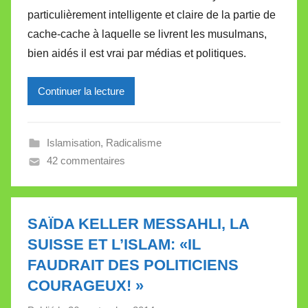
r
particulièrement intelligente et claire de la partie de
M
cache-cache à laquelle se livrent les musulmans,
i
bien aidés il est vrai par médias et politiques.
r
e
Continuer la lecture
i
l
l
Islamisation
,
Radicalisme
e
42 commentaires
V
a
l
l
SAÏDA KELLER MESSAHLI, LA
e
SUISSE ET L’ISLAM: «IL
t
FAUDRAIT DES POLITICIENS
t
COURAGEUX! »
e