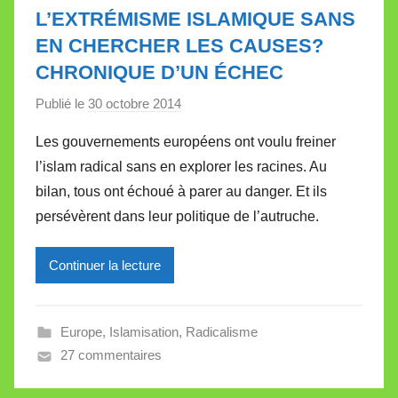
e
L’EXTRÉMISME ISLAMIQUE SANS
t
EN CHERCHER LES CAUSES?
t
CHRONIQUE D’UN ÉCHEC
e
Publié le
30 octobre 2014
p
a
Les gouvernements européens ont voulu freiner
r
l’islam radical sans en explorer les racines. Au
M
bilan, tous ont échoué à parer au danger. Et ils
i
persévèrent dans leur politique de l’autruche.
r
e
Continuer la lecture
i
l
l
Europe
,
Islamisation
,
Radicalisme
e
27 commentaires
V
a