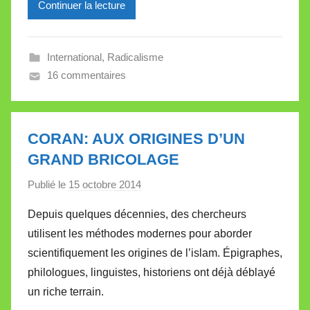
l
Continuer la lecture
e
V
a
International
,
Radicalisme
l
16 commentaires
l
e
t
CORAN: AUX ORIGINES D’UN
t
GRAND BRICOLAGE
e
Publié le
15 octobre 2014
p
a
Depuis quelques décennies, des chercheurs
r
utilisent les méthodes modernes pour aborder
M
scientifiquement les origines de l’islam. Épigraphes,
i
philologues, linguistes, historiens ont déjà déblayé
r
un riche terrain.
e