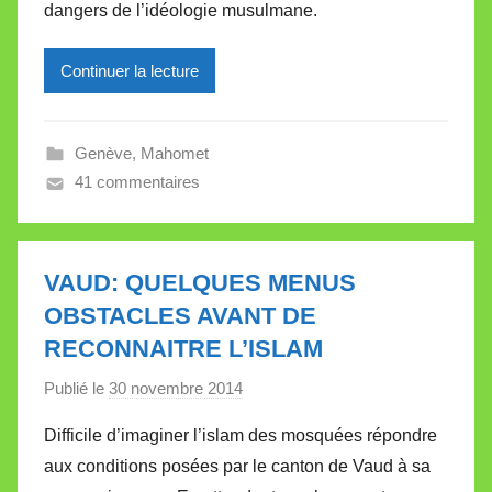
dangers de l’idéologie musulmane.
e
i
l
Continuer la lecture
l
e
Genève
,
Mahomet
V
41 commentaires
a
l
l
e
VAUD: QUELQUES MENUS
t
OBSTACLES AVANT DE
t
RECONNAITRE L’ISLAM
e
Publié le
30 novembre 2014
p
a
Difficile d’imaginer l’islam des mosquées répondre
r
aux conditions posées par le canton de Vaud à sa
M