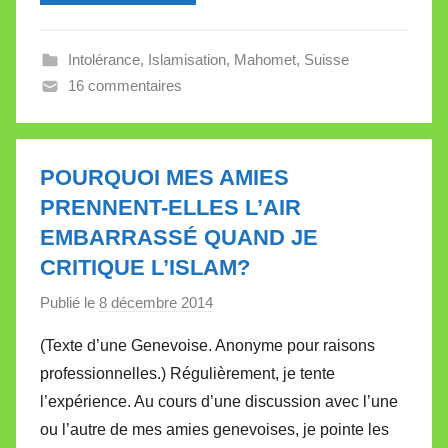
l
e
Intolérance
,
Islamisation
,
Mahomet
,
Suisse
V
16 commentaires
a
l
l
e
POURQUOI MES AMIES
t
PRENNENT-ELLES L’AIR
t
EMBARRASSÉ QUAND JE
e
CRITIQUE L’ISLAM?
Publié le
8 décembre 2014
p
a
(Texte d’une Genevoise. Anonyme pour raisons
r
professionnelles.) Régulièrement, je tente
M
l’expérience. Au cours d’une discussion avec l’une
i
ou l’autre de mes amies genevoises, je pointe les
r