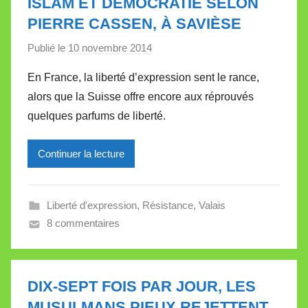
ISLAM ET DÉMOCRATIE SELON
e
PIERRE CASSEN, À SAVIÈSE
t
Publié le
10 novembre 2014
p
t
a
e
En France, la liberté d’expression sent le rance,
r
alors que la Suisse offre encore aux réprouvés
M
quelques parfums de liberté.
i
r
Continuer la lecture
e
i
l
Liberté d'expression
,
Résistance
,
Valais
l
8 commentaires
e
V
a
l
DIX-SEPT FOIS PAR JOUR, LES
l
MUSULMANS PIEUX REJETTENT