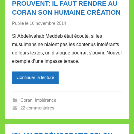
PROUVENT: IL FAUT RENDRE AU
t
CORAN SON HUMAINE CRÉATION
t
e
Publié le
16 novembre 2014
p
a
Si Abdelwahab Meddeb était écouté, si les
r
musulmans ne niaient pas les contenus intolérants
M
de leurs textes, un dialogue pourrait s’ouvrir. Nouvel
i
exemple d’une impasse tenace.
r
e
Continuer la lecture
i
l
l
Coran
,
Intolérance
e
22 commentaires
V
a
l
l