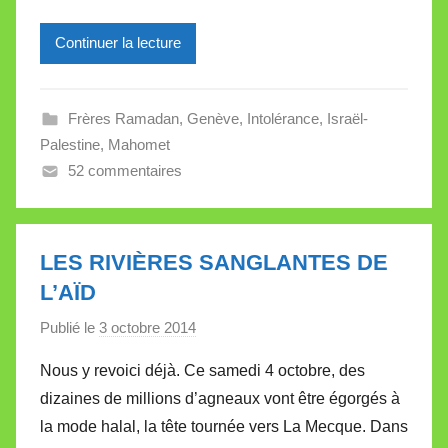
i
l
Continuer la lecture
l
e
Frères Ramadan
,
Genève
,
Intolérance
,
Israël-
V
Palestine
,
Mahomet
a
52 commentaires
l
l
e
t
LES RIVIÈRES SANGLANTES DE
t
L’AÏD
e
Publié le
3 octobre 2014
p
a
Nous y revoici déjà. Ce samedi 4 octobre, des
r
dizaines de millions d’agneaux vont être égorgés à
M
la mode halal, la tête tournée vers La Mecque. Dans
i