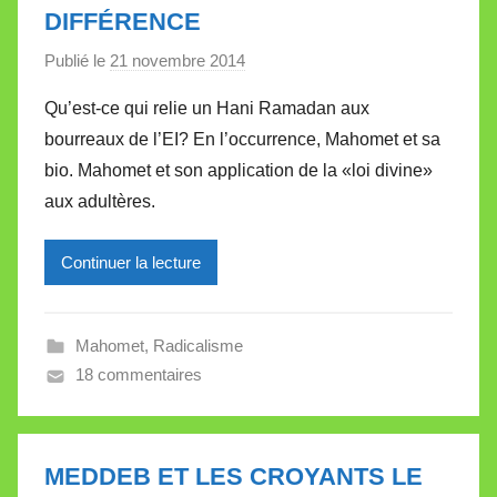
t
DIFFÉRENCE
t
e
Publié le
21 novembre 2014
p
a
Qu’est-ce qui relie un Hani Ramadan aux
r
bourreaux de l’EI? En l’occurrence, Mahomet et sa
M
bio. Mahomet et son application de la «loi divine»
i
aux adultères.
r
e
Continuer la lecture
i
l
l
Mahomet
,
Radicalisme
e
18 commentaires
V
a
l
l
MEDDEB ET LES CROYANTS LE
e