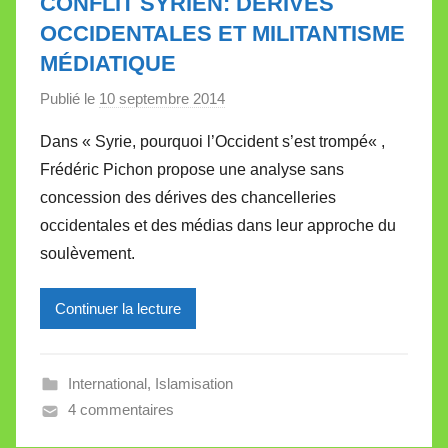
CONFLIT SYRIEN: DÉRIVES
e
OCCIDENTALES ET MILITANTISME
t
MÉDIATIQUE
t
e
Publié le
10 septembre 2014
p
a
Dans « Syrie, pourquoi l’Occident s’est trompé« ,
r
Frédéric Pichon propose une analyse sans
M
concession des dérives des chancelleries
i
occidentales et des médias dans leur approche du
r
soulèvement.
e
i
l
Continuer la lecture
l
e
International
,
Islamisation
V
4 commentaires
a
l