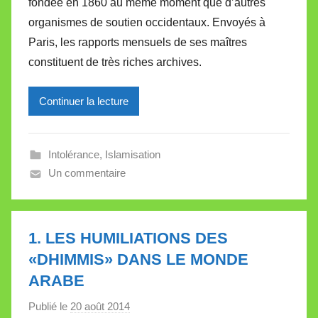
fondée en 1860 au même moment que d’autres
i
organismes de soutien occidentaux. Envoyés à
r
Paris, les rapports mensuels de ses maîtres
e
i
constituent de très riches archives.
l
l
Continuer la lecture
e
V
a
Intolérance
,
Islamisation
l
Un commentaire
l
e
t
1. LES HUMILIATIONS DES
t
«DHIMMIS» DANS LE MONDE
e
ARABE
Publié le
20 août 2014
p