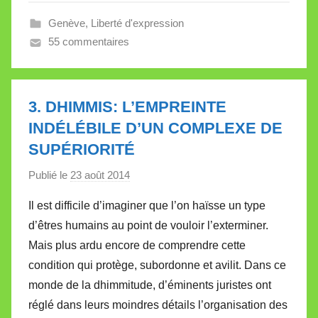
e
Genève
,
Liberté d'expression
V
55 commentaires
a
l
l
e
3. DHIMMIS: L’EMPREINTE
t
INDÉLÉBILE D’UN COMPLEXE DE
t
SUPÉRIORITÉ
e
Publié le
23 août 2014
p
a
Il est difficile d’imaginer que l’on haïsse un type
r
d’êtres humains au point de vouloir l’exterminer.
M
Mais plus ardu encore de comprendre cette
i
condition qui protège, subordonne et avilit. Dans ce
r
monde de la dhimmitude, d’éminents juristes ont
e
i
réglé dans leurs moindres détails l’organisation des