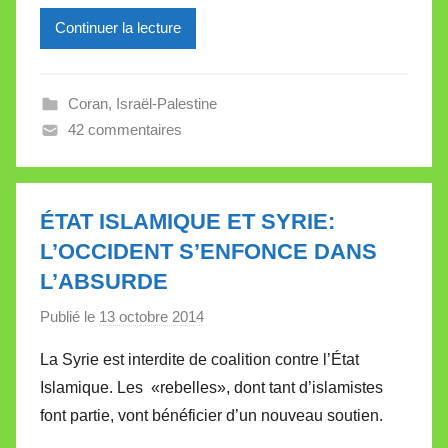
i
l
Continuer la lecture
l
e
Coran
,
Israël-Palestine
V
42 commentaires
a
l
l
e
ÉTAT ISLAMIQUE ET SYRIE:
t
L’OCCIDENT S’ENFONCE DANS
t
L’ABSURDE
e
Publié le
13 octobre 2014
p
a
La Syrie est interdite de coalition contre l’État
r
Islamique. Les «rebelles», dont tant d’islamistes
M
font partie, vont bénéficier d’un nouveau soutien.
i
r