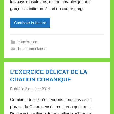
les pays musulmans, d’innombrables jeunes
r
garçons s’initieront à l’art du coupe-gorge.
e
i
l
Continuer la lecture
l
e
Islamisation
V
15 commentaires
a
l
l
e
L’EXERCICE DÉLICAT DE LA
t
CITATION CORANIQUE
t
e
Publié le
2 octobre 2014
p
a
Combien de fois n’entendons-nous pas cette
r
phrase du Coran censée montrer à quel point
M
l’islam est pacifique. Et magnifique: «Tuer un