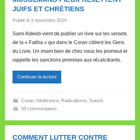
e
JUIFS ET CHRÉTIENS
t
t
Publié le
3 novembre 2014
p
e
a
Sami Aldeeb vient de publier un livre sur les versets
r
de la « Fatiha » qui dans le Coran ciblent les Gens
M
du Livre. Un imam bien de chez nous les promeut et
i
rappelle les sanctions promises aux récalcitrants.
r
e
Continuer la lecture
i
l
l
Coran
,
Intolérance
,
Radicalisme
,
Suisse
e
59 commentaires
V
a
l
l
COMMENT LUTTER CONTRE