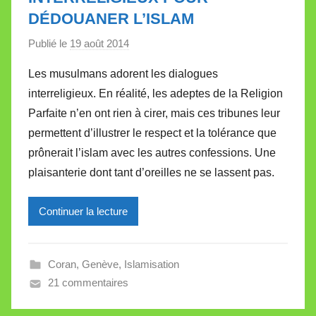
e
DÉDOUANER L’ISLAM
Publié le
19 août 2014
p
a
Les musulmans adorent les dialogues
r
interreligieux. En réalité, les adeptes de la Religion
M
Parfaite n’en ont rien à cirer, mais ces tribunes leur
i
permettent d’illustrer le respect et la tolérance que
r
prônerait l’islam avec les autres confessions. Une
e
i
plaisanterie dont tant d’oreilles ne se lassent pas.
l
l
Continuer la lecture
e
V
a
Coran
,
Genève
,
Islamisation
l
21 commentaires
l