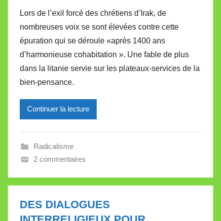
a
Lors de l’exil forcé des chrétiens d’Irak, de
r
nombreuses voix se sont élevées contre cette
M
épuration qui se déroule «après 1400 ans
i
d’harmonieuse cohabitation ». Une fable de plus
r
dans la litanie servie sur les plateaux-services de la
e
i
bien-pensance.
l
l
Continuer la lecture
e
V
a
Radicalisme
l
2 commentaires
l
e
t
DES DIALOGUES
t
INTERRELIGIEUX POUR