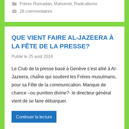
l
Frères Ramadan
,
Mahomet
,
Radicalisme
l
28 commentaires
e
t
t
QUE VIENT FAIRE AL-JAZEERA À
e
LA FÊTE DE LA PRESSE?
Publié le
25 août 2014
p
a
Le Club de la presse basé à Genève s’est allié à Al-
r
Jazeera, chaîne qui soutient les Frères musulmans,
M
pour sa Fête de la communication. Manque de
i
chance –ou punition divine?- le directeur général
r
vient de se faire débarquer.
e
i
l
Continuer la lecture
l