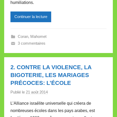
l
humiliations.
l
e
Continuer la lecture
V
a
l
Coran
,
Mahomet
l
3 commentaires
e
t
t
2. CONTRE LA VIOLENCE, LA
e
BIGOTERIE, LES MARIAGES
PRÉCOCES: L’ÉCOLE
Publié le
21 août 2014
p
a
L’Alliance israélite universelle qui créera de
r
nombreuses écoles dans les pays arabes, est
M