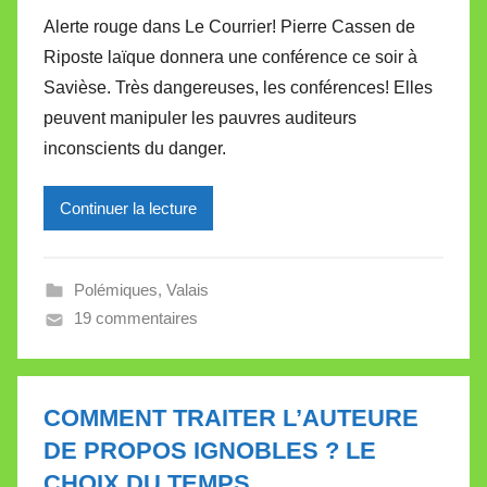
a
Alerte rouge dans Le Courrier! Pierre Cassen de
r
Riposte laïque donnera une conférence ce soir à
M
Savièse. Très dangereuses, les conférences! Elles
i
peuvent manipuler les pauvres auditeurs
r
inconscients du danger.
e
i
l
Continuer la lecture
l
e
Polémiques
,
Valais
V
19 commentaires
a
l
l
e
COMMENT TRAITER L’AUTEURE
t
DE PROPOS IGNOBLES ? LE
t
CHOIX DU TEMPS