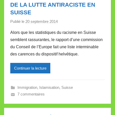
DE LA LUTTE ANTIRACISTE EN
e
SUISSE
Publié le
20 septembre 2014
p
a
Alors que les statistiques du racisme en Suisse
r
semblent rassurantes, le rapport d’une commission
M
du Conseil de l’Europe fait une liste interminable
i
des carences du dispositif helvétique.
r
e
Continuer la lecture
i
l
l
Immigration
,
Islamisation
,
Suisse
e
7 commentaires
V
a
l
l