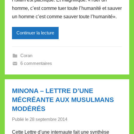
i
homme, c’est comme tuer toute l’humanité et sauver
r
un homme c’est comme sauver toute l’humanité».
e
i
l
Continuer la lecture
l
e
Coran
V
6 commentaires
a
l
l
e
MINONA – LETTRE D’UNE
t
MÉCRÉANTE AUX MUSULMANS
t
MODÉRÉS
e
Publié le
28 septembre 2014
p
a
Cette Lettre d’une internaute fait une synthèse