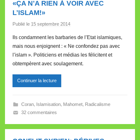
«ÇA N’A RIEN À VOIR AVEC
e
L’ISLAM!»
t
Publié le
15 septembre 2014
p
t
a
e
Ils condamnent les barbaries de l’Etat islamiques,
r
mais nous enjoignent : « Ne confondez pas avec
M
l’islam ». Politiciens et médias les félicitent et
i
obtempèrent avec soulagement.
r
e
Continuer la lecture
i
l
l
Coran
,
Islamisation
,
Mahomet
,
Radicalisme
e
32 commentaires
V
a
l
l