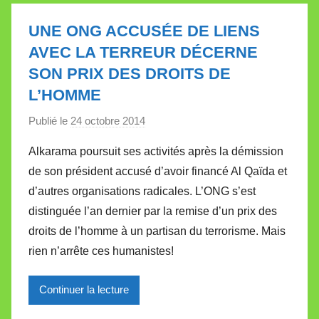
l
l
UNE ONG ACCUSÉE DE LIENS
e
AVEC LA TERREUR DÉCERNE
t
SON PRIX DES DROITS DE
t
L’HOMME
e
Publié le
24 octobre 2014
p
a
Alkarama poursuit ses activités après la démission
r
de son président accusé d’avoir financé Al Qaïda et
M
d’autres organisations radicales. L’ONG s’est
i
distinguée l’an dernier par la remise d’un prix des
r
droits de l’homme à un partisan du terrorisme. Mais
e
i
rien n’arrête ces humanistes!
l
l
Continuer la lecture
e