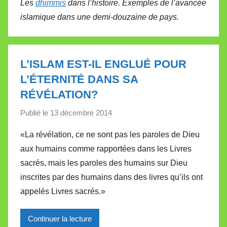
Les
dhimmis
dans l’histoire. Exemples de l’avancée
islamique dans une demi-douzaine de pays.
L’ISLAM EST-IL ENGLUÉ POUR
L’ÉTERNITÉ DANS SA
RÉVÉLATION?
Publié le
13 décembre 2014
p
a
«La révélation, ce ne sont pas les paroles de Dieu
r
aux humains comme rapportées dans les Livres
M
sacrés, mais les paroles des humains sur Dieu
i
inscrites par des humains dans des livres qu’ils ont
r
appelés Livres sacrés.»
e
i
l
Continuer la lecture