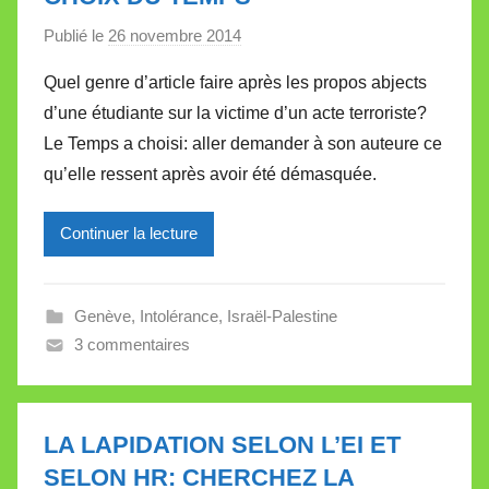
e
Publié le
26 novembre 2014
p
a
Quel genre d’article faire après les propos abjects
r
d’une étudiante sur la victime d’un acte terroriste?
M
Le Temps a choisi: aller demander à son auteure ce
i
qu’elle ressent après avoir été démasquée.
r
e
Continuer la lecture
i
l
l
Genève
,
Intolérance
,
Israël-Palestine
e
3 commentaires
V
a
l
l
LA LAPIDATION SELON L’EI ET
e
SELON HR: CHERCHEZ LA