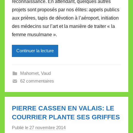
reconnaissance. En attendant, quelques autres
i
projets sont proposés par nos élites: appels publics
r
aux prières, tapis de dévotion à l’aéroport, initiation
e
i
des médecins sur l’art et la manière de traiter « la
l
femme musulmane ».
l
e
Continuer la lecture
V
a
l
Mahomet
,
Vaud
l
62 commentaires
e
t
t
PIERRE CASSEN EN VALAIS: LE
e
COURRIER PLANTE SES GRIFFES
Publié le
27 novembre 2014
p