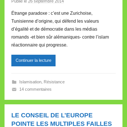
Publié le
26 septembre 2014
p
a
Étrange paradoxe : c’est une Zurichoise,
r
Tunisienne d’origine, qui défend les valeurs
M
d’égalité et de démocratie dans les médias
i
romands -et bien sûr alémaniques- contre l’islam
r
réactionnaire qui progresse.
e
i
l
Continuer la lecture
l
e
Islamisation
,
Résistance
V
14 commentaires
a
l
l
e
LE CONSEIL DE L’EUROPE
t
POINTE LES MULTIPLES FAILLES
t