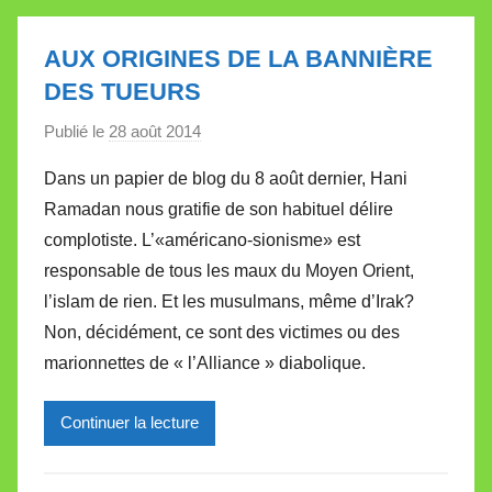
l
e
AUX ORIGINES DE LA BANNIÈRE
t
DES TUEURS
t
e
Publié le
28 août 2014
p
a
Dans un papier de blog du 8 août dernier, Hani
r
Ramadan nous gratifie de son habituel délire
M
complotiste. L’«américano-sionisme» est
i
responsable de tous les maux du Moyen Orient,
r
l’islam de rien. Et les musulmans, même d’Irak?
e
i
Non, décidément, ce sont des victimes ou des
l
marionnettes de « l’Alliance » diabolique.
l
e
Continuer la lecture
V
a