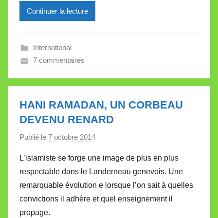
Continuer la lecture
e
i
l
International
l
7 commentaires
e
V
a
l
HANI RAMADAN, UN CORBEAU
l
DEVENU RENARD
e
Publié le
7 octobre 2014
p
t
a
t
L’islamiste se forge une image de plus en plus
r
e
respectable dans le Landerneau genevois. Une
M
remarquable évolution e lorsque l’on sait à quelles
i
convictions il adhère et quel enseignement il
r
propage.
e